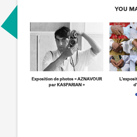
YOU MA
rns »
Exposition de photos « AZNAVOUR
L’exposi
par KASPARIAN »
d