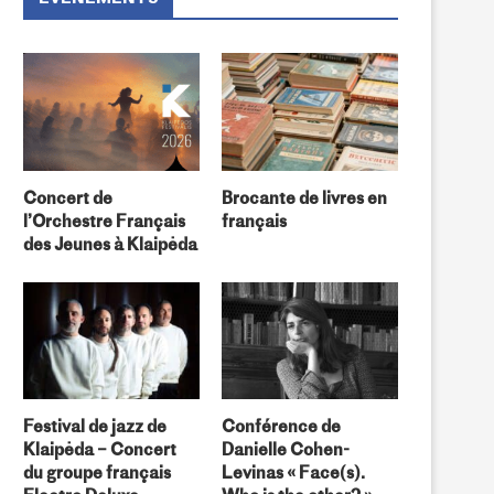
Concert de
Brocante de livres en
l’Orchestre Français
français
des Jeunes à Klaipėda
Ma France : 25 ans d’amour » par
Un oiseau sur le fil
Valdas...
Festival de jazz de
Conférence de
Klaipėda – Concert
Danielle Cohen-
du groupe français
Levinas « Face(s).