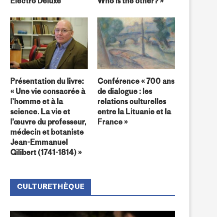
Electro Deluxe
Who is the other? »
Présentation du livre:
Conférence « 700 ans
« Une vie consacrée à
de dialogue : les
l’homme et à la
relations culturelles
science. La vie et
entre la Lituanie et la
l’œuvre du professeur,
France »
médecin et botaniste
Jean-Emmanuel
Gilibert (1741-1814) »
CULTURETHÈQUE