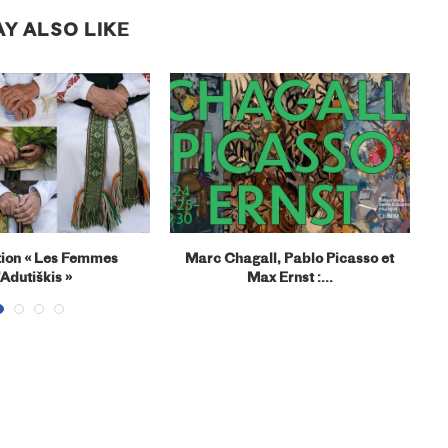
Y ALSO LIKE
tion « Les Femmes
Marc Chagall, Pablo Picasso et
« 
’Adutiškis »
Max Ernst :...