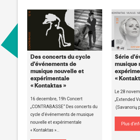
Des concerts du cycle
Série d’
d’événements de
musique n
musique nouvelle et
expérime
expérimentale
« Kontakt
« Kontaktas »
Le 28 novem
16 decembre, 19h Concert
„Extended V
„CONTRABASSE“ Des concerts du
(Savanorių pr
cycle d’événements de musique
nouvelle et expérimentale
Plus d'in
« Kontaktas »…