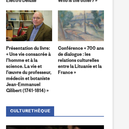
Electro Deluxe
Who is the other? »
Présentation du livre:
Conférence « 700 ans
« Une vie consacrée à
de dialogue : les
l’homme et à la
relations culturelles
science. La vie et
entre la Lituanie et la
l’œuvre du professeur,
France »
médecin et botaniste
Jean-Emmanuel
Gilibert (1741-1814) »
CULTURETHÈQUE