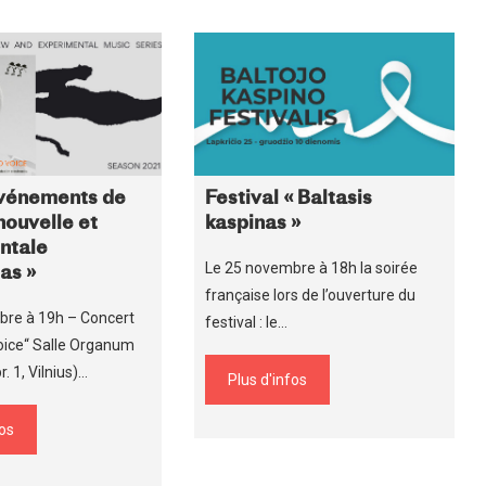
événements de
Festival « Baltasis
ouvelle et
kaspinas »
ntale
Le 25 novembre à 18h la soirée
as »
française lors de l’ouverture du
bre à 19h – Concert
festival : le…
oice“ Salle Organum
. 1, Vilnius)…
Plus d'infos
fos