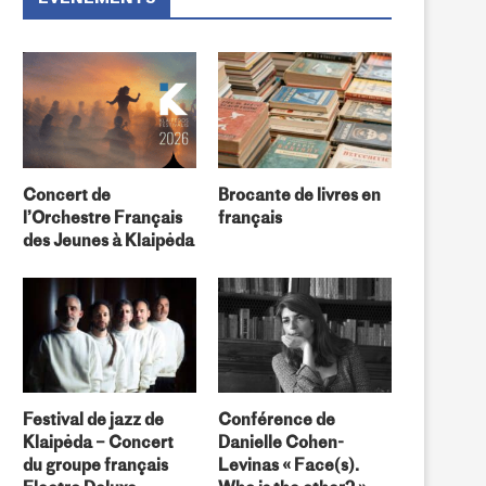
Concert de
Brocante de livres en
l’Orchestre Français
français
des Jeunes à Klaipėda
Festival de jazz de
Conférence de
Klaipėda – Concert
Danielle Cohen-
du groupe français
Levinas « Face(s).