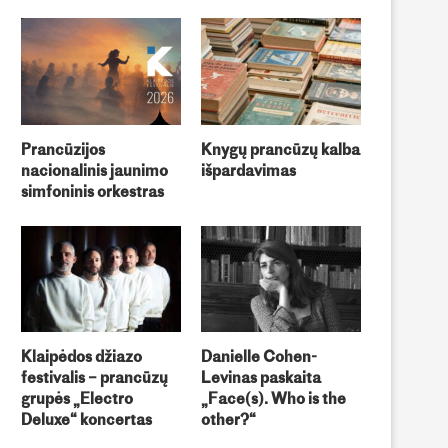
Prancūzijos
Knygų prancūzų kalba
nacionalinis jaunimo
išpardavimas
simfoninis orkestras
Klaipėdos džiazo
Danielle Cohen-
festivalis – prancūzų
Levinas paskaita
grupės „Electro
„Face(s). Who is the
Deluxe“ koncertas
other?“