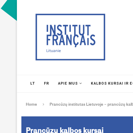
LT
FR
APIE MUS
KALBOS KURSAI IR 
Home
Prancūzų institutas Lietuvoje – prancūzų kalb
Prancūzų kalbos kursai