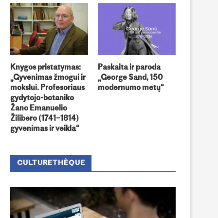
Knygos pristatymas:
Paskaita ir paroda
„Gyvenimas žmogui ir
„George Sand, 150
mokslui. Profesoriaus
modernumo metų“
gydytojo-botaniko
Žano Emanuelio
Žilibero (1741–1814)
gyvenimas ir veikla“
CULTURETHÈQUE