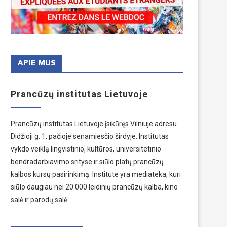
APIE MUS
Prancūzų institutas Lietuvoje
Prancūzų institutas Lietuvoje įsikūręs Vilniuje adresu
Didžioji g. 1, pačioje senamiesčio širdyje. Institutas
vykdo veiklą lingvistinio, kultūros, universitetinio
bendradarbiavimo srityse ir siūlo platų prancūzų
kalbos kursų pasirinkimą. Institute yra mediateka, kuri
siūlo daugiau nei 20 000 leidinių prancūzų kalba, kino
salė ir parodų salė.