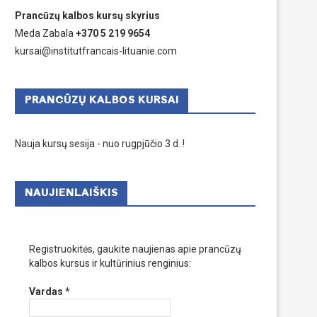
Prancūzų kalbos kursų skyrius
Meda Zabala
+370 5 219 9654
kursai@institutfrancais-lituanie.com
PRANCŪZŲ KALBOS KURSAI
Nauja kursų sesija - nuo rugpjūčio 3 d. !
NAUJIENLAIŠKIS
Registruokitės, gaukite naujienas apie prancūzų
kalbos kursus ir kultūrinius renginius:
Vardas
*