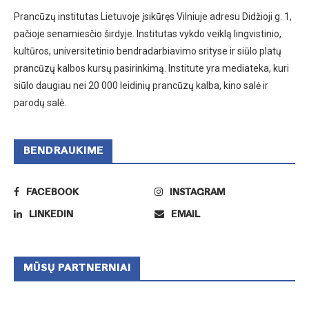
Prancūzų institutas Lietuvoje įsikūręs Vilniuje adresu Didžioji g. 1,
pačioje senamiesčio širdyje. Institutas vykdo veiklą lingvistinio,
kultūros, universitetinio bendradarbiavimo srityse ir siūlo platų
prancūzų kalbos kursų pasirinkimą. Institute yra mediateka, kuri
siūlo daugiau nei 20 000 leidinių prancūzų kalba, kino salė ir
parodų salė.
BENDRAUKIME
FACEBOOK
INSTAGRAM
LINKEDIN
EMAIL
MŪSŲ PARTNERNIAI