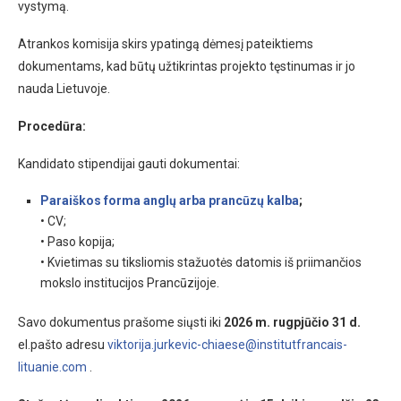
vystymą.
Atrankos komisija skirs ypatingą dėmesį pateiktiems
dokumentams, kad būtų užtikrintas projekto tęstinumas ir jo
nauda Lietuvoje.
Procedūra:
Kandidato stipendijai gauti dokumentai:
Paraiškos forma anglų arba prancūzų kalba
;
• CV;
• Paso kopija;
• Kvietimas su tiksliomis stažuotės datomis iš priimančios
mokslo institucijos Prancūzijoje.
Savo dokumentus prašome siųsti iki
2026 m. rugpjūčio 31 d.
el.pašto adresu
viktorija.jurkevic-chiaese@institutfrancais-
lituanie.com
.