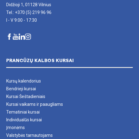
Didžioji 1, 01128 Vilnius
Tel.: +370 (5) 219 96 96
I - V 9:00 - 17:30
PRANCŪZŲ KALBOS KURSAI
Kursų kalendorius
Bendrieji kursai
Kursai Šeštadieniais
Kursai vaikams ir paaugliams
Tematiniai kursai
Individualūs kursai
Įmonėms
Valstybės tarnautojams