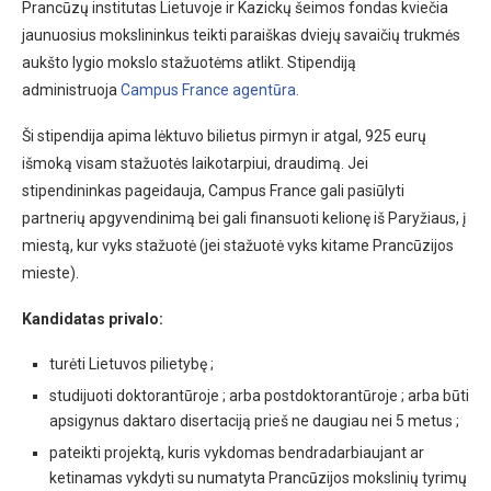
Prancūzų institutas Lietuvoje ir Kazickų šeimos fondas kviečia
jaunuosius mokslininkus teikti paraiškas dviejų savaičių trukmės
aukšto lygio mokslo stažuotėms atlikt. Stipendiją
administruoja
Campus France agentūra.
Ši stipendija apima lėktuvo bilietus pirmyn ir atgal, 925 eurų
išmoką visam stažuotės laikotarpiui, draudimą. Jei
stipendininkas pageidauja, Campus France gali pasiūlyti
partnerių apgyvendinimą bei gali finansuoti kelionę iš Paryžiaus, į
miestą, kur vyks stažuotė (jei stažuotė vyks kitame Prancūzijos
mieste).
Kandidatas privalo:
turėti Lietuvos pilietybę ;
studijuoti doktorantūroje ; arba postdoktorantūroje ; arba būti
apsigynus daktaro disertaciją prieš ne daugiau nei 5 metus ;
pateikti projektą, kuris vykdomas bendradarbiaujant ar
ketinamas vykdyti su numatyta Prancūzijos mokslinių tyrimų