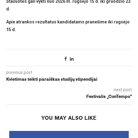
Stažuotės gali vykti nuo 2026 m. rugsėjo 15 d. iki gruodžio 23
d.
Apie atrankos rezultatus kandidatams pranešime iki rugsėjo
15 d.
previous post
Kvietimas teikti paraiškas studijų stipendijai
next post
Festivalis „ConTempo“
YOU MAY ALSO LIKE