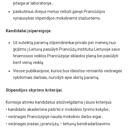
įstaiga ar laboratorija ;
paskutinius dvejus metus nebūti gavęs Prancūzijos
vyriausybės stipendijos mokslinėms stažuotėms.
Kandidatai įsipareigoja:
Už suteiktą paramą stipendininkai privalo per mėnesį nuo
grįžimo į Lietuvą pasiūlyti Prancūzų institutui Lietuvoje savo
tiriamosios veiklos Prancūzijoje sklaidos planą bei pasiūlyti
bent vieną veiklą.
Visose publikacijose, kurios bus išleistos remiantis viešnagės
vykdomais darbais, nurodyti apie skirtą paramą.
Stipendijos skyrimo kriterijai:
Komisija atrinks kandidatus atsižvelgdama į šiuos kriterijus:
• kandidato akademinė patirtis ir mokslinio tyrimo kokybė ;
• viešnagės Prancūzijoje nauda mokslinio darbo eigai ;
• viešnagės įnašas į prancūzų – lietuvių bendradarbiavimo