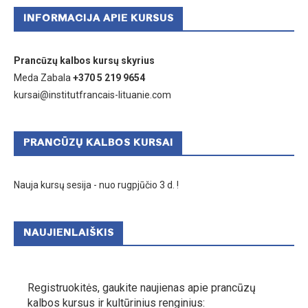
INFORMACIJA APIE KURSUS
Prancūzų kalbos kursų skyrius
Meda Zabala
+370 5 219 9654
kursai@institutfrancais-lituanie.com
PRANCŪZŲ KALBOS KURSAI
Nauja kursų sesija - nuo rugpjūčio 3 d. !
NAUJIENLAIŠKIS
Registruokitės, gaukite naujienas apie prancūzų
kalbos kursus ir kultūrinius renginius: