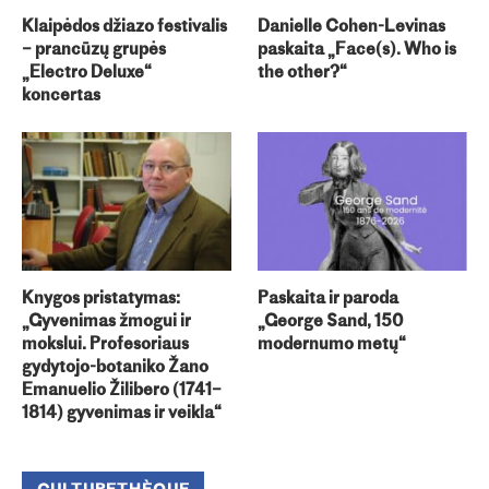
Klaipėdos džiazo festivalis
Danielle Cohen-Levinas
– prancūzų grupės
paskaita „Face(s). Who is
„Electro Deluxe“
the other?“
koncertas
Knygos pristatymas:
Paskaita ir paroda
„Gyvenimas žmogui ir
„George Sand, 150
mokslui. Profesoriaus
modernumo metų“
gydytojo-botaniko Žano
Emanuelio Žilibero (1741–
1814) gyvenimas ir veikla“