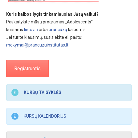
Kuris kalbos lygis tinkamiausias Jūsų vaikui?
Paskaitykite mūsų programas „Adolescents“
kursams
lietuvių
arba
prancūzų
kalbomis.
Jei turite klausimų, susisiekite el. paštu:
mokymai@prancuzuinstitutas.lt
Registruotis
KURSŲ TAISYKLĖS
KURSŲ KALENDORIUS