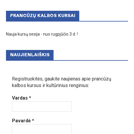
PRANCŪZŲ KALBOS KURSAI
Nauja kursų sesija - nuo rugpjūčio 3 d. !
NAUJIENLAIŠKIS
Registruokitės, gaukite naujienas apie prancūzų
kalbos kursus ir kultūrinius renginius:
Vardas
*
Pavardė
*