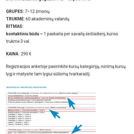
GRUPĖS:
7–12 žmonių
TRUKMĖ:
60 akademinių valandų
RITMAS:
kontaktiniu būdu –
1 paskaita per savaitę šeštadienį, kurios
trukmė 3 val.
KAINA
: 290 €
Registracijos anketoje pasirinkite kursų kategoriją, norimą kursų
lygį ir matysite tam lygiui siūlomą tvarkaraštį.