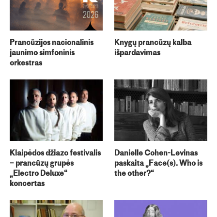
Prancūzijos nacionalinis
Knygų prancūzų kalba
jaunimo simfoninis
išpardavimas
orkestras
Klaipėdos džiazo festivalis
Danielle Cohen-Levinas
– prancūzų grupės
paskaita „Face(s). Who is
„Electro Deluxe“
the other?“
koncertas