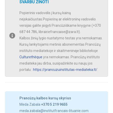
SVARBU ŽINOTI
Popierinis vadovėlis į kursų kainą
neįskaičiuotas.Popierinę ar elektroninę vadovėlio
versijas galite įsigyti Prancūziškame knygyne (+370
687 44 786, librairiefrancaise@zara.lt).
Kalbos žinių lygio nustatymo testas yra nemokamas.
Kursų lankytojams metinis abonementas Prancūzų
instituto mediatekoje ir skaitmeninėje bibliotekoje
Culturethèque
yra nemokamas. Prancūzų instituto
mediateka jau dirba, susipažinkite su nauju jos
portalu :
https://prancuzuinstitutas-mediateka.lt/
.
Prancūzų kalbos kursų skyrius
Meda Zabala
+370 5 219 9655
meda.zabala@institutfrancais-lituanie.com