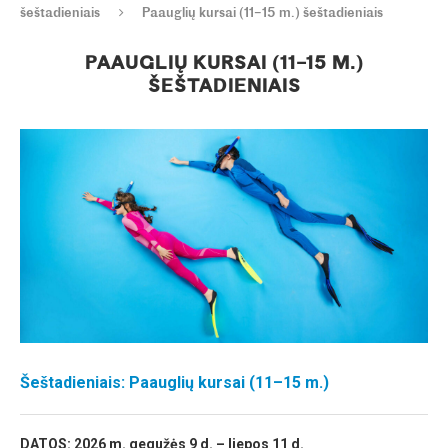
šeštadieniais
Paauglių kursai (11–15 m.) šeštadieniais
PAAUGLIŲ KURSAI (11–15 M.)
ŠEŠTADIENIAIS
Šeštadieniais: Paauglių kursai (11–15 m.)
DATOS: 2026 m. gegužės 9 d. – liepos 11 d.