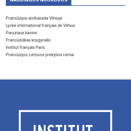
NAUDINGOS NUORODOS
Prancūzijos ambasada Vilniuje
Lycée international français de Vilnius
Paryziaus kavinė
Prancūziškas knygynėlis
Institut français Paris
Prancūzijos-Lietuvos prekybos rūmai