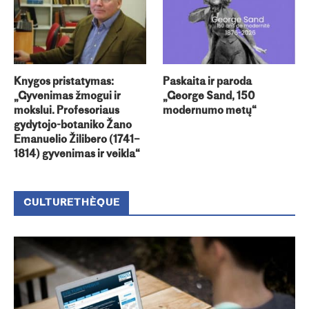
Knygos pristatymas:
Paskaita ir paroda
„Gyvenimas žmogui ir
„George Sand, 150
mokslui. Profesoriaus
modernumo metų“
gydytojo-botaniko Žano
Emanuelio Žilibero (1741–
1814) gyvenimas ir veikla“
CULTURETHÈQUE