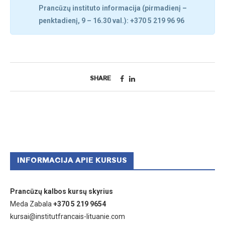
Prancūzų instituto informacija (pirmadienį –
penktadienį, 9 – 16.30 val.): +370 5 219 96 96
SHARE
INFORMACIJA APIE KURSUS
Prancūzų kalbos kursų skyrius
Meda Zabala
+370 5 219 9654
kursai@institutfrancais-lituanie.com