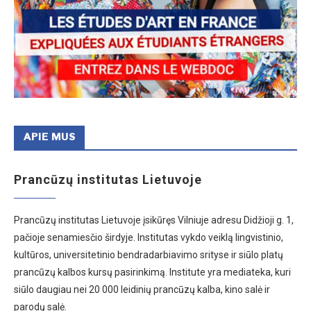
APIE MUS
Prancūzų institutas Lietuvoje
Prancūzų institutas Lietuvoje įsikūręs Vilniuje adresu Didžioji g. 1,
pačioje senamiesčio širdyje. Institutas vykdo veiklą lingvistinio,
kultūros, universitetinio bendradarbiavimo srityse ir siūlo platų
prancūzų kalbos kursų pasirinkimą. Institute yra mediateka, kuri
siūlo daugiau nei 20 000 leidinių prancūzų kalba, kino salė ir
parodų salė.