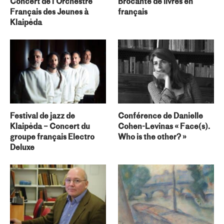
Concert de l’Orchestre
Brocante de livres en
Français des Jeunes à
français
Klaipėda
Festival de jazz de
Conférence de Danielle
Klaipėda – Concert du
Cohen-Levinas « Face(s).
groupe français Electro
Who is the other? »
Deluxe