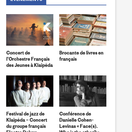
Concert de
Brocante de livres en
l’Orchestre Français
français
des Jeunes à Klaipėda
Festival de jazz de
Conférence de
Klaipėda – Concert
Danielle Cohen-
du groupe français
Levinas « Face(s).