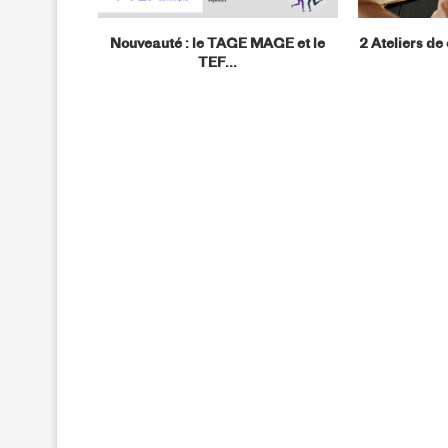
our les
Nouveauté : le TAGE MAGE et le
2 Ateliers de
ançais
TEF...