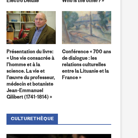
Electro Deluxe
Who is the other? »
BELC REGIONAL – APPEL A
CONCOURS ‘’NOUS SOMM
CANDIDATURES
l’OTAN’’
Présentation du livre:
Conférence « 700 ans
« Une vie consacrée à
de dialogue : les
l’homme et à la
relations culturelles
science. La vie et
entre la Lituanie et la
l’œuvre du professeur,
France »
médecin et botaniste
Jean-Emmanuel
Gilibert (1741-1814) »
CULTURETHÈQUE