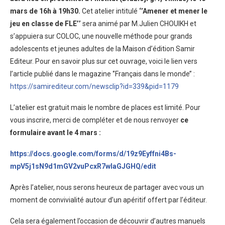
mars de 16h à 19h30.
Cet atelier intitulé
‘’Amener et mener le
jeu en classe de FLE’’
sera animé par M.Julien CHOUIKH et
s’appuiera sur COLOC, une nouvelle méthode pour grands
adolescents et jeunes adultes de la Maison d’édition Samir
Editeur. Pour en savoir plus sur cet ouvrage, voici le lien vers
l’article publié dans le magazine ‘’Français dans le monde’’ :
https://samirediteur.com/newsclip?id=339&pid=1179
L’atelier est gratuit mais le nombre de places est limité. Pour
vous inscrire, merci de compléter et de nous renvoyer
ce
formulaire
avant le 4 mars :
https://docs.google.com/forms/d/19z9Eyffni4Bs-
mpV5j1sN9d1mGV2vuPcxR7wlaGJGHQ/edit
Après l’atelier, nous serons heureux de partager avec vous un
moment de convivialité autour d’un apéritif offert par l’éditeur.
Cela sera également l’occasion de découvrir d’autres manuels