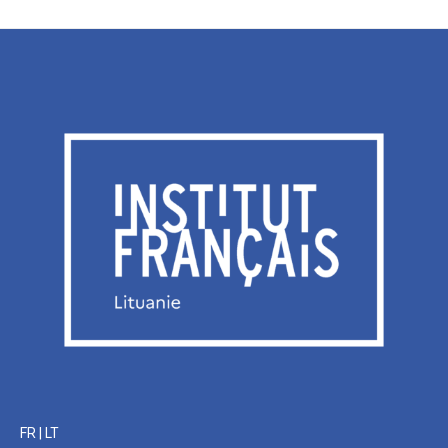
FR
|
LT