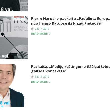
Pierre Haroche paskaita „Padalinta Europ
nuo flango Rytuose iki krizių Pietuose“
Sau 3, 2019
READ MORE
Paskaita: „Medijų raštingumo iššūkiai švie
gausos kontekste“
Sau 3, 2019
READ MORE