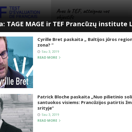
: TAGE MAGE ir TEF Prancūzų institute 
Cyrille Bret paskaita „ Baltijos jūros regio
zona? ”
Sau 3, 2019
READ MORE
Patrick Bloche paskaita „Nuo pilietinio so
santuokos visiems: Prancūzijos patirtis žm
srityje“
Sau 3, 2019
READ MORE