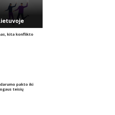
Lietuvoje
Pa
nas, kita konflikto
lidarumo pakto iki
ogaus teisių