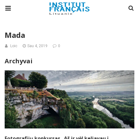
Mada
Loic
Sau 4, 2019
0
Archyvai
Fotografijų konkursas „Aš ir vėl keliavau į