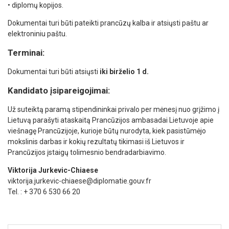
• diplomų kopijos.
Dokumentai turi būti pateikti prancūzų kalba ir atsiųsti paštu ar
elektroniniu paštu.
Terminai:
Dokumentai turi būti atsiųsti
iki birželio 1 d.
Kandidato įsipareigojimai:
Už suteiktą paramą stipendininkai privalo per mėnesį nuo grįžimo į
Lietuvą parašyti ataskaitą Prancūzijos ambasadai Lietuvoje apie
viešnagę Prancūzijoje, kurioje būtų nurodyta, kiek pasistūmėjo
mokslinis darbas ir kokių rezultatų tikimasi iš Lietuvos ir
Prancūzijos įstaigų tolimesnio bendradarbiavimo.
Viktorija Jurkevic-Chiaese
viktorija.jurkevic-chiaese@diplomatie.gouv.fr
Tel. : + 370 6 530 66 20