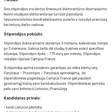
Šios stipendijos yra skirtos finansuoti doktorantūros disertacijoms.
Norint studijuoti doktorantūroje turi būti pasirašyta
tarpuniversitetinio bendradarbiavimo sutartis ir nurodyti prancūzų
bei lietuvių darbo vadovai.
Stipendijos pobūdis:
Stipendijos doktorantams skiriamos 3 metams, kiekvienais metais
po 3 mėnesius. Galima tartis dėl studijų trukmės esant specifinei
situacijai. Stipendijos dydis – 770 eurų per mėnesį. Stipendijos
reikalais rūpinasi Campus France.
Ši stipendija apima socialines garantijas, jei reikia bilietų tarp
Paryžiaus – Provincijos – Paryžiaus apmokėjimą. Jei
stipendininkas pageidauja, Campus France gali pasiūlyti
gyvenamąjį būstą savo bendrabučiuose. Stipendininkas apmoka
pats savo kelionę iš Lietuvos į Prancūziją.
Kandidatas privalo:
• turėti Lietuvos pilietybę