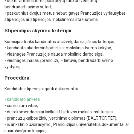
• doktorantams turėti pasirašytą tarp universitetų
bendradarbiavimo sutartį
• paskutinius dvejus metus nebūti gavęs Prancūzijos vyriausybės
stipendijos ar stipendijos mokslinėms stažuotėms.
Stipendijos skyrimo kriterijai:
Komisija atrinks kandidatus atsižvelgdama į šiuos kriterijus:
• kandidato akademinė patirtis ir mokslinio tyrimo kokybė,
• viešnagės Prancūzijoje nauda mokslinio darbo eigai,
• viešnagės įnašas į prancūzų – lietuvių bendradarbiavimo
vystymą.
Procedūra:
Kandidato stipendijai gauti dokumentai:
•
kandidato anketa
,
• curriculum vitae,
• du rekomendaciniai laiškai iš Lietuvos mokslo institucijos,
• prancūzų kalbos žinių įvertinimo diplomas (DALF, TCF, TEF),
• iš ankstinio užsirašymo į Prancūzijos universitetus dokumentai ar
susirašinėjimo kopijos,