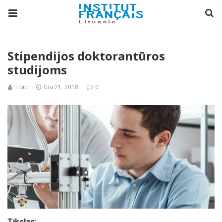
Stipendijos doktorantūros
studijoms
Loic
Gru 21, 2018
0
Tikslas: