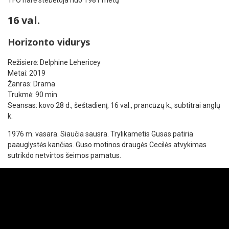
16 val.
Horizonto vidurys
Režisierė: Delphine Lehericey
Metai: 2019
Žanras: Drama
Trukmė: 90 min
Seansas: kovo 28 d., šeštadienį, 16 val., prancūzų k., subtitrai anglų
k.
1976 m. vasara. Siaučia sausra. Trylikametis Gusas patiria
paauglystės kančias. Guso motinos draugės Cecilės atvykimas
sutrikdo netvirtos šeimos pamatus.