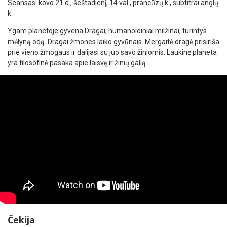
Seansas: kovo 21 d., šeštadienį, 14 val., prancūzų k., subtitrai anglų
k.
Ygam planetoje gyvena Dragai, humanoidiniai milžinai, turintys
mėlyną odą. Dragai žmones laiko gyvūnais. Mergaitė dragė prisiriša
prie vieno žmogaus ir dalijasi su juo savo žiniomis. Laukinė planeta
yra filosofinė pasaka apie laisvę ir žinių galią.
Čekija