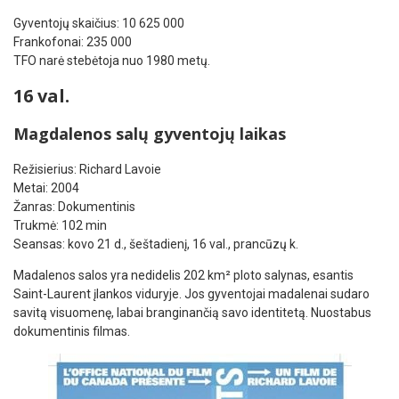
Gyventojų skaičius: 10 625 000
Frankofonai: 235 000
TFO narė stebėtoja nuo 1980 metų.
16 val.
Magdalenos salų gyventojų laikas
Režisierius: Richard Lavoie
Metai: 2004
Žanras: Dokumentinis
Trukmė: 102 min
Seansas: kovo 21 d., šeštadienį, 16 val., prancūzų k.
Madalenos salos yra nedidelis 202 km² ploto salynas, esantis
Saint-Laurent įlankos viduryje. Jos gyventojai madalenai sudaro
savitą visuomenę, labai branginančią savo identitetą. Nuostabus
dokumentinis filmas.