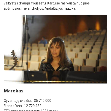
vaikystės draugu Youssefu. Kartu jie ras vaistą nuo juos
apėmusios melancholijos: Andalūzijos muzika.
Marokas
Gyventojų skaičius: 35 740 000
Frankofonai: 12 729 432
TFO narė stebėtoja nuo 1981 metų