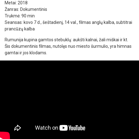
Metai: 2018
Žanras: Dokumentinis
Trukmė: 90 min
Seansas: kovo 7 d., šeštadienį, 14 val., filmas anglų kalba, subtitrai
prancūzų kalba
Rumunija kupina gamtos stebuklų: aukšti kalnai, žali miškai ir kt.
Šis dokumentinis filmas, nutolęs nuo miesto šurmulio, yra himnas
gamtai ir jos klodams.