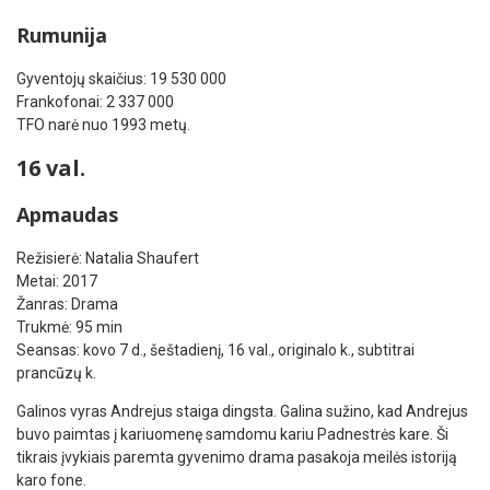
Rumunija
Gyventojų skaičius: 19 530 000
Frankofonai: 2 337 000
TFO narė nuo 1993 metų.
16 val.
Apmaudas
Režisierė: Natalia Shaufert
Metai: 2017
Žanras: Drama
Trukmė: 95 min
Seansas: kovo 7 d., šeštadienį, 16 val., originalo k., subtitrai
prancūzų k.
Galinos vyras Andrejus staiga dingsta. Galina sužino, kad Andrejus
buvo paimtas į kariuomenę samdomu kariu Padnestrės kare. Ši
tikrais įvykiais paremta gyvenimo drama pasakoja meilės istoriją
karo fone.