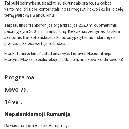
Tai puiki galimybė susipažinti su skirtingais prancūzų kalbos
vartojimo, sklaidos kontekstais ir pasimėgauti kokybišku bei didelę
temų įvairovę siūlančiu kinu.
Tarptautinės frankofonijos organizacijos 2020 m. duomenimis
pasaulyje yra 300 mln. frankofonų. Kiekvienas žemynas išsiskira
savitomis frankofoniškosios kultūros ypatybėmis ir skirtingais
prancūzų kalbos vartojimo būdais.
Frankofoniško kino šeštadieniai vyks Lietuvos Nacionalinėje
Martyno Mažvydo bibliotekoje šeštadienį, nuo kovo 7 d. iki kovo 28
d.
Programa
Kovo 7d.
14 val.
Nepalenkiamoji Rumunija
Režisierius: Tom Barton-Humphreys