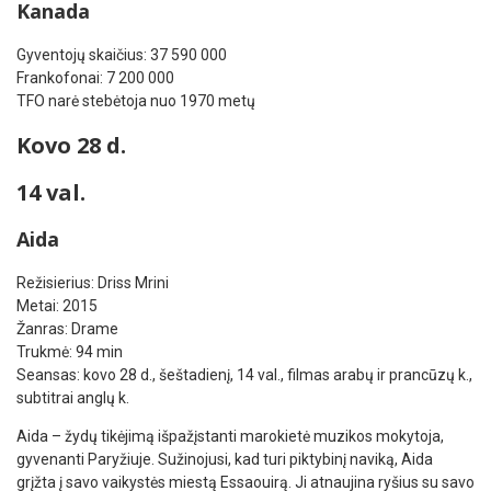
Kanada
Gyventojų skaičius: 37 590 000
Frankofonai: 7 200 000
TFO narė stebėtoja nuo 1970 metų
Kovo 28 d.
14 val.
Aida
Režisierius: Driss Mrini
Metai: 2015
Žanras: Drame
Trukmė: 94 min
Seansas: kovo 28 d., šeštadienį, 14 val., filmas arabų ir prancūzų k.,
subtitrai anglų k.
Aida – žydų tikėjimą išpažįstanti marokietė muzikos mokytoja,
gyvenanti Paryžiuje. Sužinojusi, kad turi piktybinį naviką, Aida
grįžta į savo vaikystės miestą Essaouirą. Ji atnaujina ryšius su savo