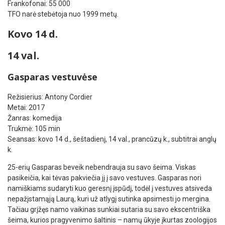
Frankofonai: 55 000
TFO narė stebėtoja nuo 1999 metų.
Kovo 14 d.
14 val.
Gasparas vestuvėse
Režisierius: Antony Cordier
Metai: 2017
Žanras: komedija
Trukmė: 105 min
Seansas: kovo 14 d., šeštadienį, 14 val., prancūzų k., subtitrai anglų
k.
25-erių Gasparas beveik nebendrauja su savo šeima. Viskas
pasikeičia, kai tėvas pakviečia jį į savo vestuves. Gasparas nori
namiškiams sudaryti kuo geresnį įspūdį, todėl į vestuves atsiveda
nepažįstamąją Laurą, kuri už atlygį sutinka apsimesti jo mergina.
Tačiau grįžęs namo vaikinas sunkiai sutaria su savo ekscentriška
šeima, kurios pragyvenimo šaltinis – namų ūkyje įkurtas zoologijos