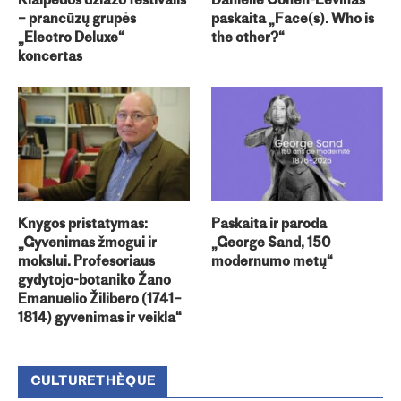
Klaipėdos džiazo festivalis
Danielle Cohen-Levinas
– prancūzų grupės
paskaita „Face(s). Who is
„Electro Deluxe“
the other?“
koncertas
Knygos pristatymas:
Paskaita ir paroda
„Gyvenimas žmogui ir
„George Sand, 150
mokslui. Profesoriaus
modernumo metų“
gydytojo-botaniko Žano
Emanuelio Žilibero (1741–
1814) gyvenimas ir veikla“
CULTURETHÈQUE