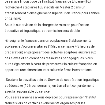
Le service linguistique de l’Institut français de Lituanie (IFL)
recherche 4 stagiaires FLE inscrits en Master 2 dans un
établissement d’enseignement supérieur en France pour l’année
2024-2025.
Sous la supervision de la chargée de mission pour l’action
éducative et linguistique, votre mission sera double :
-Enseigner le français dans un ou plusieurs établissements
scolaires et/ou universitaires (15h par semaine + 5 heures de
préparation) en proposant des activités adaptées aux niveaux
des élèves et en créant des ressources pédagogiques. Vous
aurez également à cœur de promouvoir la culture française en
apportant une dimension interculturelle à vos interventions.
-Soutenir le travail au sein du Service de coopération linguistique
et éducative (10 h par semaine) en travaillant conjointement
avec la responsable du service.
Vous serez amenés à vous déplacer pour représenter l’Institut
français lors de certains événements organisés par les