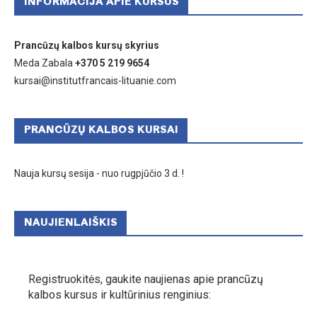
INFORMACIJA APIE KURSUS
Prancūzų kalbos kursų skyrius
Meda Zabala
+370 5 219 9654
kursai@institutfrancais-lituanie.com
PRANCŪZŲ KALBOS KURSAI
Nauja kursų sesija - nuo rugpjūčio 3 d. !
NAUJIENLAIŠKIS
Registruokitės, gaukite naujienas apie prancūzų
kalbos kursus ir kultūrinius renginius: