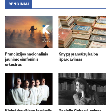
RENGINIAI
Prancūzijos nacionalinis
Knygų prancūzų kalba
jaunimo simfoninis
išpardavimas
orkestras