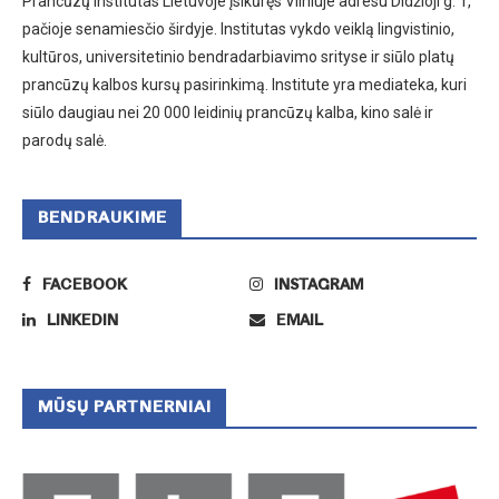
Prancūzų institutas Lietuvoje įsikūręs Vilniuje adresu Didžioji g. 1,
pačioje senamiesčio širdyje. Institutas vykdo veiklą lingvistinio,
kultūros, universitetinio bendradarbiavimo srityse ir siūlo platų
prancūzų kalbos kursų pasirinkimą. Institute yra mediateka, kuri
siūlo daugiau nei 20 000 leidinių prancūzų kalba, kino salė ir
parodų salė.
BENDRAUKIME
FACEBOOK
INSTAGRAM
LINKEDIN
EMAIL
MŪSŲ PARTNERNIAI