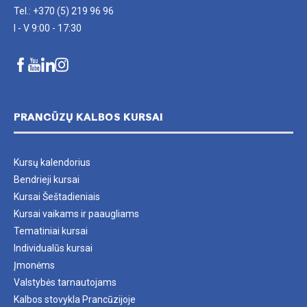
Tel.: +370 (5) 219 96 96
I - V 9:00 - 17:30
PRANCŪZŲ KALBOS KURSAI
Kursų kalendorius
Bendrieji kursai
Kursai Šeštadieniais
Kursai vaikams ir paaugliams
Tematiniai kursai
Individualūs kursai
Įmonėms
Valstybės tarnautojams
Kalbos stovykla Prancūzijoje