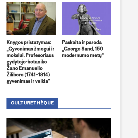
Knygos pristatymas:
Paskaita ir paroda
„Gyvenimas žmogui ir
„George Sand, 150
mokslui. Profesoriaus
modernumo metų“
gydytojo-botaniko
Žano Emanuelio
Žilibero (1741–1814)
gyvenimas ir veikla“
CULTURETHÈQUE