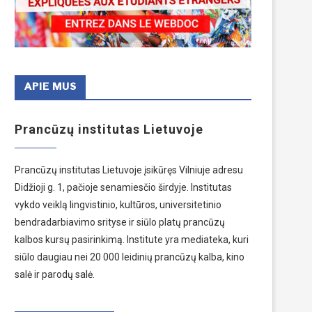
APIE MUS
Prancūzų institutas Lietuvoje
Prancūzų institutas Lietuvoje įsikūręs Vilniuje adresu
Didžioji g. 1, pačioje senamiesčio širdyje. Institutas
vykdo veiklą lingvistinio, kultūros, universitetinio
bendradarbiavimo srityse ir siūlo platų prancūzų
kalbos kursų pasirinkimą. Institute yra mediateka, kuri
siūlo daugiau nei 20 000 leidinių prancūzų kalba, kino
salė ir parodų salė.