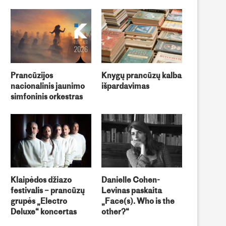
Prancūzijos
Knygų prancūzų kalba
Skelbimas darbui
Darbo pasiūlymas: Direktori
nacionalinis jaunimo
išpardavimas
priėmime/informacijoje
asistentas/-ė atsakingas/-a
simfoninis orkestras
universitetinį bendradarbiavi
Klaipėdos džiazo
Danielle Cohen-
festivalis – prancūzų
Levinas paskaita
grupės „Electro
„Face(s). Who is the
Deluxe“ koncertas
other?“