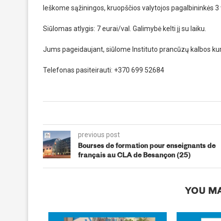
Ieškome sąžiningos, kruopščios valytojos pagalbininkės 3 
Siūlomas atlygis: 7 eurai/val. Galimybė kelti jį su laiku.
Jums pageidaujant, siūlome Instituto prancūzų kalbos k
Telefonas pasiteirauti: +370 699 52684
previous post
Bourses de formation pour enseignants de
français au CLA de Besançon (25)
YOU MA