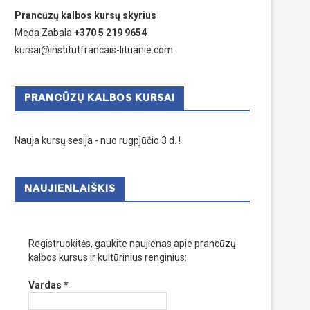
Prancūzų kalbos kursų skyrius
Meda Zabala
+370 5 219 9654
kursai@institutfrancais-lituanie.com
PRANCŪZŲ KALBOS KURSAI
Nauja kursų sesija - nuo rugpjūčio 3 d. !
NAUJIENLAIŠKIS
Registruokitės, gaukite naujienas apie prancūzų
kalbos kursus ir kultūrinius renginius:
Vardas
*