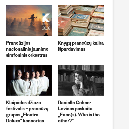
Prancūzijos
Knygų prancūzų kalba
nacionalinis jaunimo
išpardavimas
simfoninis orkestras
Klaipėdos džiazo
Danielle Cohen-
festivalis – prancūzų
Levinas paskaita
grupės „Electro
„Face(s). Who is the
Deluxe“ koncertas
other?“