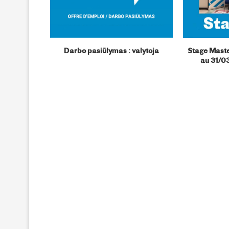
e pasiūlymas
Darbo pasiūlymas : valytoja
Stage Mast
au 31/0