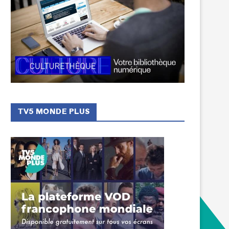
Praktikos pasiūlymas
Skelbimas darbui
priėmime/informacijoje
TV5 MONDE PLUS