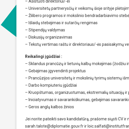
– Asistuoti direktoriui/-ei
– Universitetų partnerysčių ir veiksmų šioje srityje plėtoji
– Žilibero programos ir mokslinio bendradarbiavimo steb
– Išlaidų stebėjimas ir sutarčių rengimas
– Stipendijų valdymas
– Diskusijų organizavimas
– Tekstų vertimas raštu ir direktoriaus/-ės pasisakymų ve
Reikalingi įgūdžiai :
– Sklandus prancūzų ir lietuvių kalbų mokėjimas (žodžiu ir
– Gebėjimas įgyvendinti projektus
– Prancūzijos universitetų ir mokslinių tyrimų sistemų 
– Darbo kompiuteriu įgūdžiai
– Kruopštumas, organizuotumas, ekstremalių situacijų ir p
– Iniciatyvumas ir savarankiškumas, gebėjimas savarankiš
– Geros anglų kalbos žinios
Jei norite pateikti savo kandidatūrą, prašome siųsti CV ir
sarah.talote@diplomatie.gouv.fr ir loic.salfati@institutfr