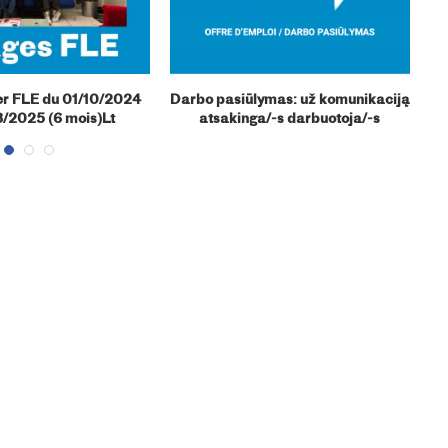
er FLE du 01/10/2024
Darbo pasiūlymas: už komunikaciją
3/2025 (6 mois)Lt
atsakinga/-s darbuotoja/-s