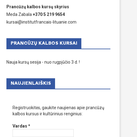
Prancūzų kalbos kursų skyrius
Meda Zabala
+370 5 219 9654
kursai@institutfrancais-lituanie.com
PRANCŪZŲ KALBOS KURSAI
Nauja kursų sesija - nuo rugpjūčio 3 d. !
NAUJIENLAIŠKIS
Registruokitės, gaukite naujienas apie prancūzų
kalbos kursus ir kultūrinius renginius:
Vardas
*