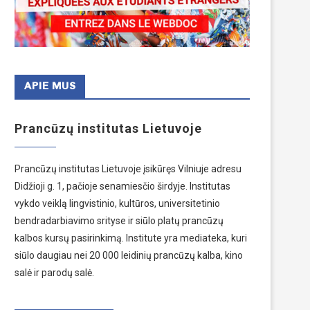
APIE MUS
Prancūzų institutas Lietuvoje
Prancūzų institutas Lietuvoje įsikūręs Vilniuje adresu
Didžioji g. 1, pačioje senamiesčio širdyje. Institutas
vykdo veiklą lingvistinio, kultūros, universitetinio
bendradarbiavimo srityse ir siūlo platų prancūzų
kalbos kursų pasirinkimą. Institute yra mediateka, kuri
siūlo daugiau nei 20 000 leidinių prancūzų kalba, kino
salė ir parodų salė.