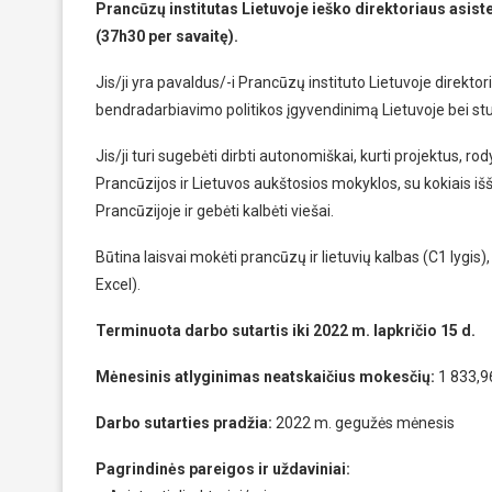
Prancūzų institutas Lietuvoje ieško direktoriaus asis
(37h30 per savaitę).
Jis/ji yra pavaldus/-i Prancūzų instituto Lietuvoje direktor
bendradarbiavimo politikos įgyvendinimą Lietuvoje bei stud
Jis/ji turi sugebėti dirbti autonomiškai, kurti projektus, rody
Prancūzijos ir Lietuvos aukštosios mokyklos, su kokiais iš
Prancūzijoje ir gebėti kalbėti viešai.
Būtina laisvai mokėti prancūzų ir lietuvių kalbas (C1 lygi
Excel).
Terminuota darbo sutartis iki 2022 m. lapkričio 15 d.
Mėnesinis atlyginimas neatskaičius mokesčių:
1 833,9
Darbo sutarties pradžia:
2022 m. gegužės mėnesis
Pagrindinės pareigos ir uždaviniai: