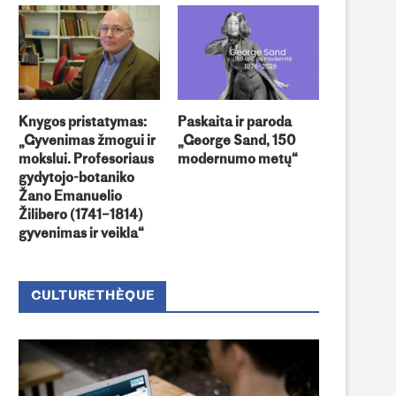
Knygos pristatymas:
Paskaita ir paroda
„Gyvenimas žmogui ir
„George Sand, 150
mokslui. Profesoriaus
modernumo metų“
gydytojo-botaniko
Žano Emanuelio
Žilibero (1741–1814)
gyvenimas ir veikla“
CULTURETHÈQUE