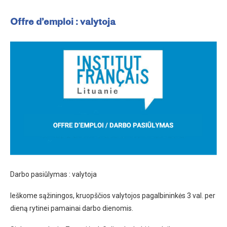
Offre d’emploi : valytoja
Darbo pasiūlymas : valytoja
Ieškome sąžiningos, kruopščios valytojos pagalbininkės 3 val. per
dieną rytinei pamainai darbo dienomis.