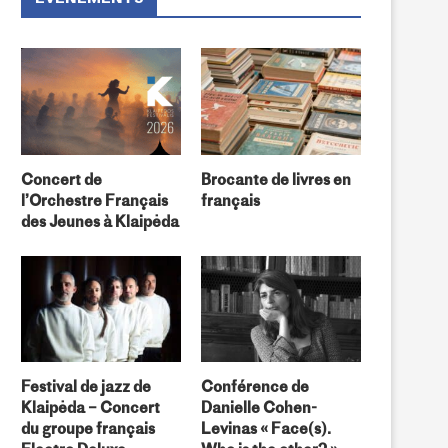
Prévert »
d’Alexandre Clérisse
Concert de
Brocante de livres en
l’Orchestre Français
français
des Jeunes à Klaipėda
Festival de jazz de
Conférence de
Klaipėda – Concert
Danielle Cohen-
du groupe français
Levinas « Face(s).