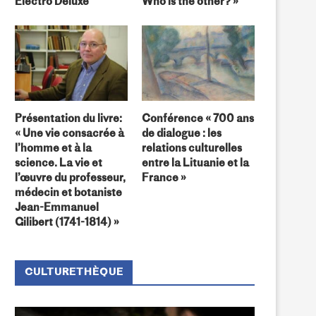
Electro Deluxe
Who is the other? »
Présentation du livre:
Conférence « 700 ans
« Une vie consacrée à
de dialogue : les
l’homme et à la
relations culturelles
science. La vie et
entre la Lituanie et la
l’œuvre du professeur,
France »
médecin et botaniste
Jean-Emmanuel
Gilibert (1741-1814) »
CULTURETHÈQUE