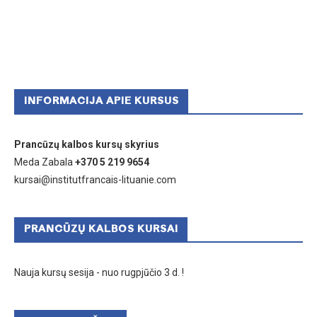
INFORMACIJA APIE KURSUS
Prancūzų kalbos kursų skyrius
Meda Zabala
+370 5 219 9654
kursai@institutfrancais-lituanie.com
PRANCŪZŲ KALBOS KURSAI
Nauja kursų sesija - nuo rugpjūčio 3 d. !