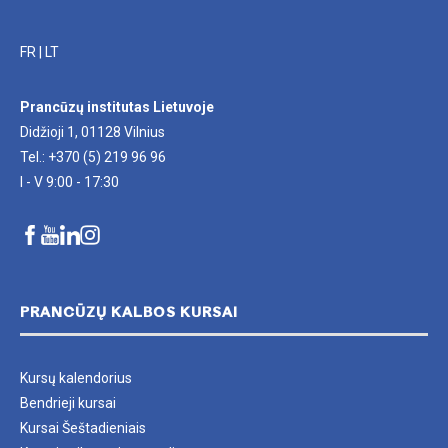
FR
|
LT
Prancūzų institutas Lietuvoje
Didžioji 1, 01128 Vilnius
Tel.: +370 (5) 219 96 96
I - V 9:00 - 17:30
PRANCŪZŲ KALBOS KURSAI
Kursų kalendorius
Bendrieji kursai
Kursai Šeštadieniais