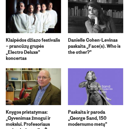
Klaipėdos džiazo festivalis
Danielle Cohen-Levinas
– prancūzų grupės
paskaita „Face(s). Who is
„Electro Deluxe“
the other?“
koncertas
Knygos pristatymas:
Paskaita ir paroda
„Gyvenimas žmogui ir
„George Sand, 150
mokslui. Profesoriaus
modernumo metų“