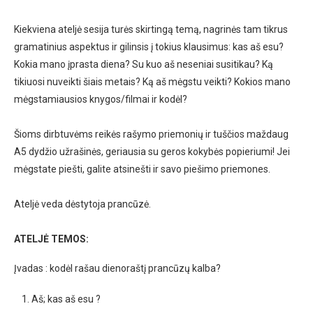
Kiekviena ateljė sesija turės skirtingą temą, nagrinės tam tikrus
gramatinius aspektus ir gilinsis į tokius klausimus: kas aš esu?
Kokia mano įprasta diena? Su kuo aš neseniai susitikau? Ką
tikiuosi nuveikti šiais metais? Ką aš mėgstu veikti? Kokios mano
mėgstamiausios knygos/filmai ir kodėl?
Šioms dirbtuvėms reikės rašymo priemonių ir tuščios maždaug
A5 dydžio užrašinės, geriausia su geros kokybės popieriumi! Jei
mėgstate piešti, galite atsinešti ir savo piešimo priemones.
Ateljė veda dėstytoja prancūzė.
ATELJĖ TEMOS:
Įvadas : kodėl rašau dienoraštį prancūzų kalba?
Aš; kas aš esu ?