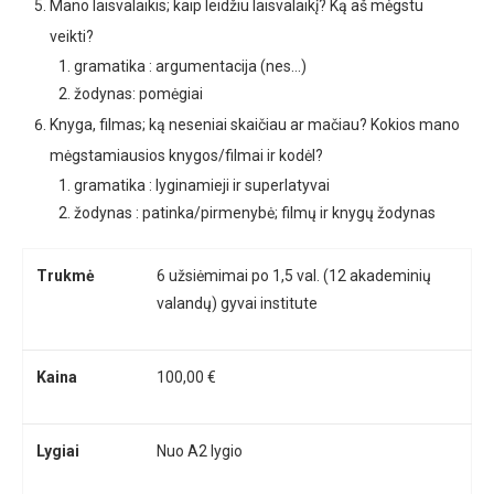
Mano laisvalaikis; kaip leidžiu laisvalaikį? Ką aš mėgstu
veikti?
gramatika : argumentacija (nes…)
žodynas: pomėgiai
Knyga, filmas; ką neseniai skaičiau ar mačiau? Kokios mano
mėgstamiausios knygos/filmai ir kodėl?
gramatika : lyginamieji ir superlatyvai
žodynas : patinka/pirmenybė; filmų ir knygų žodynas
Trukmė
6 užsiėmimai po 1,5 val. (12 akademinių
valandų) gyvai institute
Kaina
100,00 €
Lygiai
Nuo A2 lygio