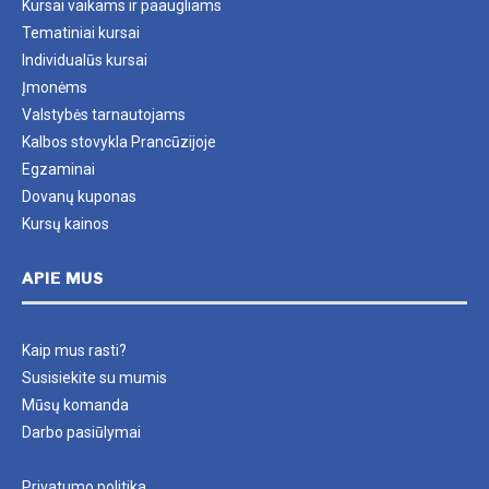
Kursai vaikams ir paaugliams
Tematiniai kursai
Individualūs kursai
Įmonėms
Valstybės tarnautojams
Kalbos stovykla Prancūzijoje
Egzaminai
Dovanų kuponas
Kursų kainos
APIE MUS
Kaip mus rasti?
Susisiekite su mumis
Mūsų komanda
Darbo pasiūlymai
Privatumo politika