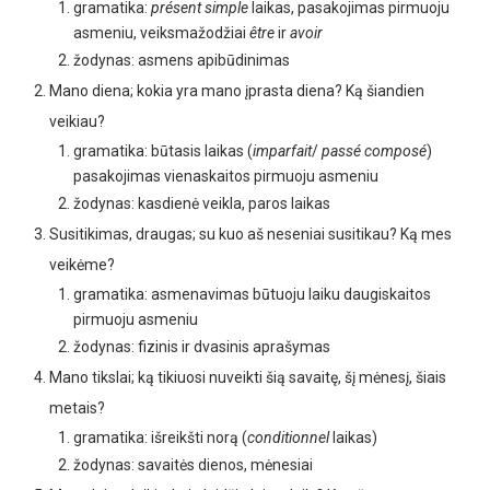
gramatika:
présent simple
laikas, pasakojimas pirmuoju
asmeniu, veiksmažodžiai
être
ir
avoir
žodynas: asmens apibūdinimas
Mano diena; kokia yra mano įprasta diena?
Ką šiandien
veikiau?
gramatika: būtasis laikas (
imparfait
/
passé
composé
)
pasakojimas vienaskaitos pirmuoju asmeniu
žodynas: kasdienė veikla, paros laikas
Susitikimas, draugas; su kuo aš neseniai susitikau? Ką mes
veikėme?
gramatika: asmenavimas būtuoju laiku daugiskaitos
pirmuoju asmeniu
žodynas: fizinis ir dvasinis aprašymas
Mano tikslai; ką tikiuosi nuveikti šią savaitę, šį mėnesį, šiais
metais?
gramatika: išreikšti norą (
conditionnel
laikas)
žodynas: savaitės dienos, mėnesiai