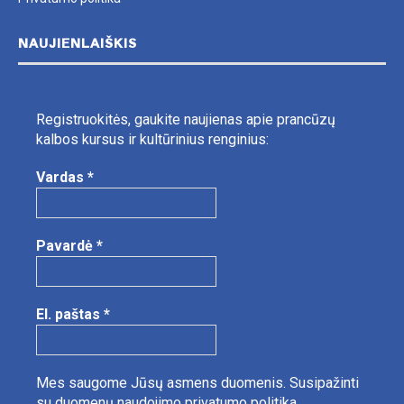
NAUJIENLAIŠKIS
Registruokitės, gaukite naujienas apie prancūzų
kalbos kursus ir kultūrinius renginius:
Vardas
*
Pavardė
*
El. paštas
*
Mes saugome Jūsų asmens duomenis.
Susipažinti
su duomenų naudojimo privatumo politika.