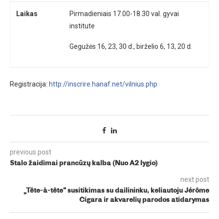
Laikas
Pirmadieniais 17.00-18.30 val. gyvai
institute
Gegužės 16, 23, 30 d., birželio 6, 13, 20 d.
Registracija:
http://inscrire.hanaf.net/vilnius.php
previous post
Stalo žaidimai prancūzų kalba (Nuo A2 lygio)
next post
„Tête-à-tête“ susitikimas su dailininku, keliautoju Jérôme
Cigara ir akvarelių parodos atidarymas