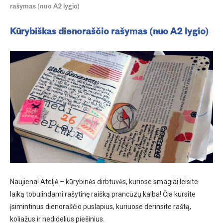
rašymas (nuo A2 lygio)
Kūrybiškas dienoraščio rašymas (nuo A2 lygio)
Naujiena! Ateljė – kūrybinės dirbtuvės, kuriose smagiai leisite
laiką tobulindami rašytinę raišką prancūzų kalba! Čia kursite
įsimintinus dienoraščio puslapius, kuriuose derinsite raštą,
koliažus ir nedidelius piešinius.