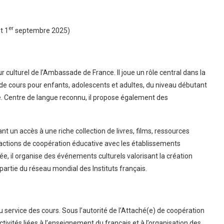
er
t 1
septembre 2025)
eur culturel de l’Ambassade de France. Il joue un rôle central dans la
 de cours pour enfants, adolescents et adultes, du niveau débutant
e. Centre de langue reconnu, il propose également des
t un accès à une riche collection de livres, films, ressources
 actions de coopération éducative avec les établissements
née, il organise des événements culturels valorisant la création
 partie du réseau mondial des Instituts français.
u service des cours. Sous l’autorité de l’Attaché(e) de coopération
ctivités liées à l’enseignement du français et à l’organisation des