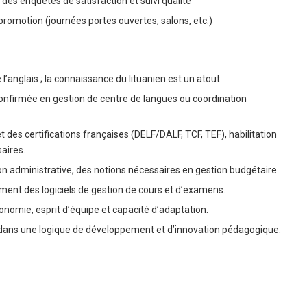
 des enquêtes de satisfaction et suivi qualité
promotion (journées portes ouvertes, salons, etc.)
l’anglais ; la connaissance du lituanien est un atout.
onfirmée en gestion de centre de langues ou coordination
des certifications françaises (DELF/DALF, TCF, TEF), habilitation
aires.
administrative, des notions nécessaires en gestion budgétaire.
ent des logiciels de gestion de cours et d’examens.
utonomie, esprit d’équipe et capacité d’adaptation.
ets dans une logique de développement et d’innovation pédagogique.