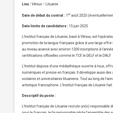
Lieu :
Vilnius – Lituanie
er
Date de début du contrat :
1
août 2025 (éventuellemen
Date limite de candidature :
15 juin 2025
L’Institut français de Lituanie, basé à Vilnius, est l’opérat
promotion de la langue française grâce à une large offre
au niveau avancé avec environ 1200 inscriptions à l’anné
certifications officielles comme le TCF, le DELF et le DALF.
L’Institut dispose d’une médiathèque ouverte à tous, offran
numériques et presse en français. Il développe aussi des
scolaires et universitaires lituaniens. Tout au long de l’an
artistique francophone. L’Institut français de Lituanie fait
Descriptif du poste :
L’Institut français de Lituanie recrute un(e) responsable d
pour le français, le/la responsable pilote l’ensemble des a