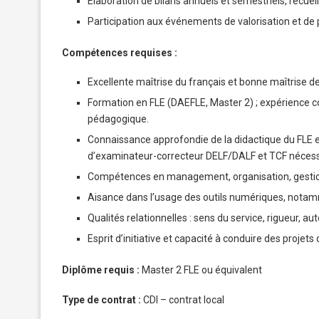
Élaboration de bilans annuels et semestriels, recueil
Participation aux événements de valorisation et de 
Compétences requises :
Excellente maîtrise du français et bonne maîtrise de 
Formation en FLE (DAEFLE, Master 2) ; expérience c
pédagogique.
Connaissance approfondie de la didactique du FLE et 
d’examinateur-correcteur DELF/DALF et TCF nécess
Compétences en management, organisation, gestion 
Aisance dans l’usage des outils numériques, notamm
Qualités relationnelles : sens du service, rigueur, a
Esprit d’initiative et capacité à conduire des proj
Diplôme requis :
Master 2 FLE ou équivalent
Type de contrat :
CDI – contrat local