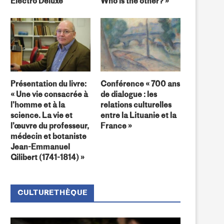
Electro Deluxe
Who is the other? »
Présentation du livre:
Conférence « 700 ans
« Une vie consacrée à
de dialogue : les
l’homme et à la
relations culturelles
science. La vie et
entre la Lituanie et la
l’œuvre du professeur,
France »
médecin et botaniste
Jean-Emmanuel
Gilibert (1741-1814) »
CULTURETHÈQUE