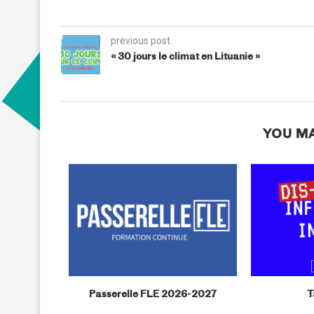
previous post
« 30 jours le climat en Lituanie »
YOU MA
phique «
Passerelle FLE 2026-2027
T
stems »