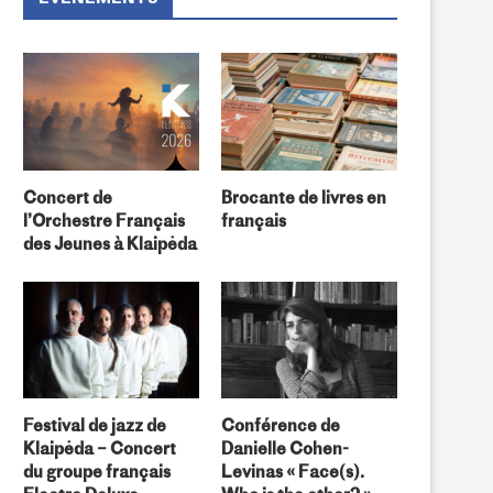
Concert de
Brocante de livres en
l’Orchestre Français
français
des Jeunes à Klaipėda
Festival de jazz de
Conférence de
Klaipėda – Concert
Danielle Cohen-
du groupe français
Levinas « Face(s).