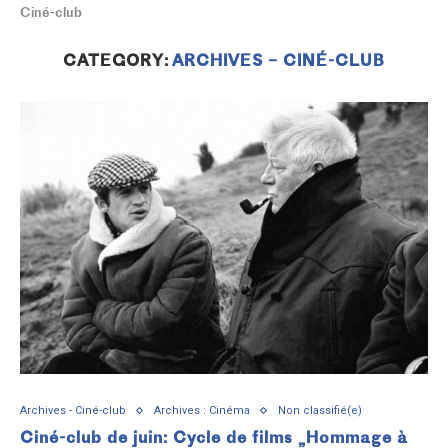
Ciné-club
CATEGORY:
ARCHIVES – CINÉ-CLUB
Archives - Ciné-club
Archives : Cinéma
Non classifié(e)
Ciné-club de juin: Cycle de films „Hommage à