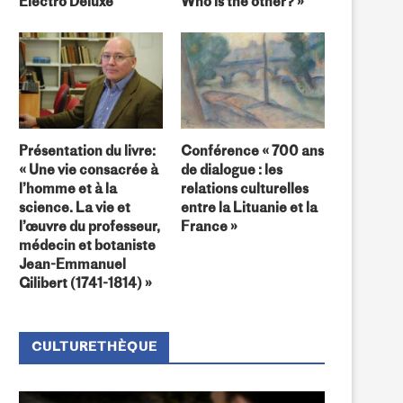
Electro Deluxe
Who is the other? »
Présentation du livre:
Conférence « 700 ans
« Une vie consacrée à
de dialogue : les
l’homme et à la
relations culturelles
science. La vie et
entre la Lituanie et la
l’œuvre du professeur,
France »
médecin et botaniste
Jean-Emmanuel
Gilibert (1741-1814) »
CULTURETHÈQUE