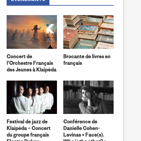
Concert de
Brocante de livres en
l’Orchestre Français
français
des Jeunes à Klaipėda
Festival de jazz de
Conférence de
Klaipėda – Concert
Danielle Cohen-
« Une histoire, un atelier… » pour
« Une histoire, un atelier… » 
du groupe français
Levinas « Face(s).
les...
les...