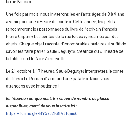
la rue Broca »
Une fois par mois, nous inviterons les enfants âgés de 3 à 9 ans
à venir pour une « Heure de conte ». Cette année, les petits
rencontreront les personnages du livre de l’écrivain français
Pierre Gripari « Les contes de la rue Broca », incarnés par des
objets. Chaque objet raconte d’innombrables histoires, il suffit de
savoir les faire parler. Saulė Degutytė, créatrice du « Théâtre de
la table » sait le faire à merveille.
Le 21 octobre à 17 heures, Saulė Degutytė interprétera le conte
de fées « Le Roman d’ amour d’une patate ». Nous vous
attendons avec impatience !
En litu
a
nien unique
m
ent. En raison du nombre de places
disponibles, merci de vous inscrire ici
:
https://forms.gle/BY5vJZK8fVtTqais6