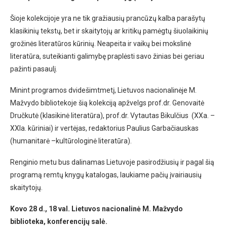
Šioje kolekcijoje yra ne tik gražiausių prancūzų kalba parašytų
klasikinių tekstų, bet ir skaitytojų ar kritikų pamėgtų šiuolaikinių
grožinės literatūros kūrinių. Neapeita ir vaikų bei mokslinė
literatūra, suteikianti galimybę praplėsti savo žinias bei geriau
pažinti pasaulį.
Minint programos dvidešimtmetį, Lietuvos nacionalinėje M.
Mažvydo bibliotekoje šią kolekciją apžvelgs prof.dr. Genovaitė
Dručkutė (klasikinė literatūra), prof.dr. Vytautas Bikulčius (XXa. –
XXIa. kūriniai) ir vertėjas, redaktorius Paulius Garbačiauskas
(humanitarė –kultūrologinė literatūra).
Renginio metu bus dalinamas Lietuvoje pasirodžiusių ir pagal šią
programą remtų knygų katalogas, laukiame pačių įvairiausių
skaitytojų.
Kovo 28 d
.
, 18 val. Lietuvos nacionalinė M. Mažvydo
biblioteka, konferencijų salė.