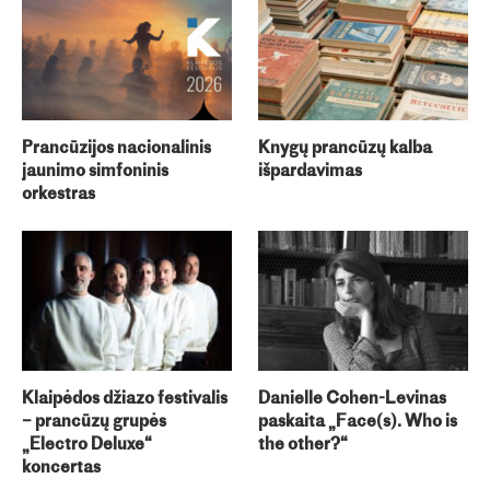
Prancūzijos nacionalinis
Knygų prancūzų kalba
jaunimo simfoninis
išpardavimas
orkestras
Klaipėdos džiazo festivalis
Danielle Cohen-Levinas
– prancūzų grupės
paskaita „Face(s). Who is
„Electro Deluxe“
the other?“
koncertas