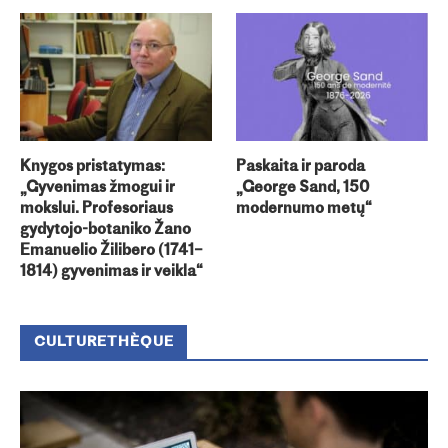
Knygos pristatymas:
Paskaita ir paroda
„Gyvenimas žmogui ir
„George Sand, 150
mokslui. Profesoriaus
modernumo metų“
gydytojo-botaniko Žano
Emanuelio Žilibero (1741–
1814) gyvenimas ir veikla“
CULTURETHÈQUE