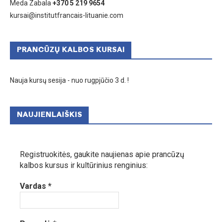
Meda Zabala
+370 5 219 9654
kursai@institutfrancais-lituanie.com
PRANCŪZŲ KALBOS KURSAI
Nauja kursų sesija - nuo rugpjūčio 3 d. !
NAUJIENLAIŠKIS
Registruokitės, gaukite naujienas apie prancūzų
kalbos kursus ir kultūrinius renginius:
Vardas
*