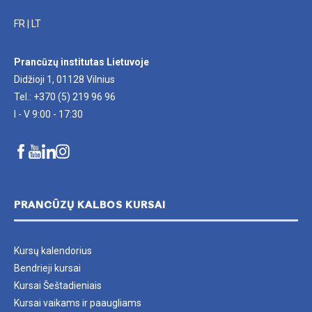
FR
|
LT
Prancūzų institutas Lietuvoje
Didžioji 1, 01128 Vilnius
Tel.: +370 (5) 219 96 96
I - V 9:00 - 17:30
PRANCŪZŲ KALBOS KURSAI
Kursų kalendorius
Bendrieji kursai
Kursai Šeštadieniais
Kursai vaikams ir paaugliams