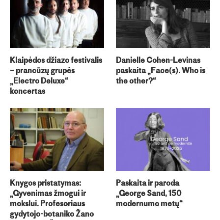
Klaipėdos džiazo festivalis
Danielle Cohen-Levinas
– prancūzų grupės
paskaita „Face(s). Who is
„Electro Deluxe“
the other?“
koncertas
Knygos pristatymas:
Paskaita ir paroda
„Gyvenimas žmogui ir
„George Sand, 150
mokslui. Profesoriaus
modernumo metų“
gydytojo-botaniko Žano