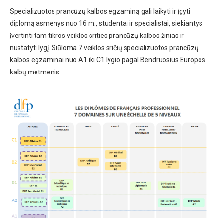
Specializuotos prancūzų kalbos egzaminą gali laikyti ir įgyti
diplomą asmenys nuo 16 m., studentai ir specialistai, siekiantys
įvertinti tam tikros veiklos srities prancūzų kalbos žinias ir
nustatyti lygį. Siūloma 7 veiklos sričių specializuotos prancūzų
kalbos egzaminai nuo A1 iki C1 lygio pagal Bendruosius Europos
kalbų metmenis: