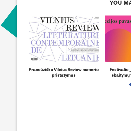
YOU MA
eratūrinės
Prancūziško Vilnius Review numerio
Festivalio
Vytauto
pristatymas
skaitymų 