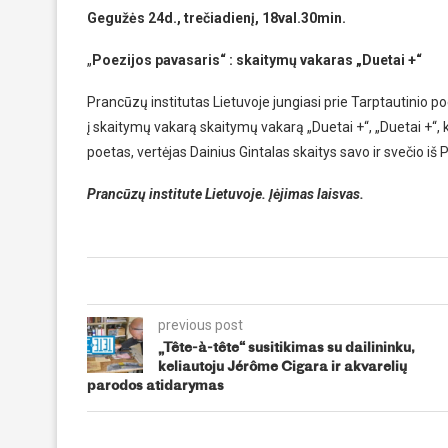
Gegužės 24d., trečiadienį, 18val.30min.
„
Poezijos pavasaris“ : skaitymų vakaras „Duetai +“
Prancūzų institutas Lietuvoje jungiasi prie Tarptautinio po
į skaitymų vakarą skaitymų vakarą „Duetai +“, „Duetai +“, k
poetas, vertėjas Dainius Gintalas skaitys savo ir svečio iš 
Prancūzų institute Lietuvoje. Įėjimas laisvas.
previous post
„Tête-à-tête“ susitikimas su dailininku,
keliautoju Jérôme Cigara ir akvarelių
parodos atidarymas