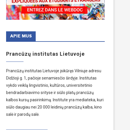
APIE MUS
Prancūzų institutas Lietuvoje
Prancūzų institutas Lietuvoje įsikūręs Vilniuje adresu
Didžioji g. 1, pačioje senamiesčio širdyje. Institutas
vykdo veiklą lingvistinio, kultūros, universitetinio
bendradarbiavimo srityse ir siūlo platų prancūzų
kalbos kursų pasirinkimą. Institute yra mediateka, kuri
siūlo daugiau nei 20 000 leidinių prancūzų kalba, kino
salė ir parodų salė.