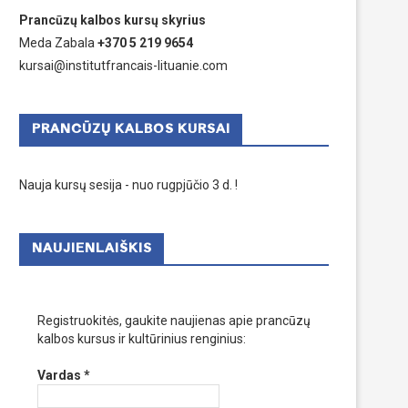
Prancūzų kalbos kursų skyrius
Meda Zabala
+370 5 219 9654
kursai@institutfrancais-lituanie.com
PRANCŪZŲ KALBOS KURSAI
Nauja kursų sesija - nuo rugpjūčio 3 d. !
NAUJIENLAIŠKIS
Registruokitės, gaukite naujienas apie prancūzų
kalbos kursus ir kultūrinius renginius:
Vardas
*