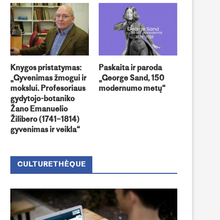
Knygos pristatymas:
Paskaita ir paroda
„Gyvenimas žmogui ir
„George Sand, 150
mokslui. Profesoriaus
modernumo metų“
gydytojo-botaniko
Žano Emanuelio
Žilibero (1741–1814)
gyvenimas ir veikla“
CULTURETHÈQUE