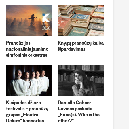
Prancūzijos
Knygų prancūzų kalba
nacionalinis jaunimo
išpardavimas
simfoninis orkestras
ntoine’o Compagnon’o paskaita
Vytauto Kandroto knygos „Pa
„Modernus ir antimodernus
Paryžių“ sutiktuvės
Baudelaire’as“
Klaipėdos džiazo
Danielle Cohen-
festivalis – prancūzų
Levinas paskaita
grupės „Electro
„Face(s). Who is the
Deluxe“ koncertas
other?“