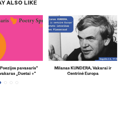
Y ALSO LIKE
 „Poezijos pavasaris“
Milanas KUNDERA, Vakarai ir
A
vakaras „Duetai +“
Centrinė Europa