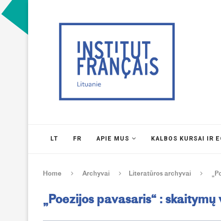
LT
FR
APIE MUS
KALBOS KURSAI IR 
Home
Archyvai
Literatūros archyvai
„Po
„Poezijos pavasaris“ : skaitymų