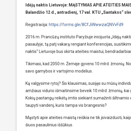
Idėjų naktis Lietuvoje: MĄSTYMAS APIE ATEITIES MA
Balandžio 12 d., antradienį, 17 val. KTU „Santakos“ sl
Registracija:
https://forms.gle/8CfJiWwwzaQNVvFd9
2016 m. Prancūzų instituto Paryžiuje inicijuota „Idėjų nakti
pasaulyje, tą patį vakarą rengiant konferencijas, susitikim
naktis“ Lietuvoje bus skirta ateities maistui, bendradarbia
Tikimasi, kad 2050 m. Žemėje gyvens 10 mlrd. žmonių. Nor
savo gamybos ir vartojimo modelius.
Ką valgysime rytoj? Šis klausimas, susijęs su mūsų individual
amžiaus vidurio išmaitinsime beveik 10 mlrd. žmonių, kai ga
Kokių pastangų reikėtų imtis siekiant sumažinti šiltnamio e
taupyti vandenį, kuris tampa vis brangesnis?
Mąstyti apie ateities maistą reiškia ne tik įsivaizduoti, kaip
šiuos pasaulinius iššūkius.