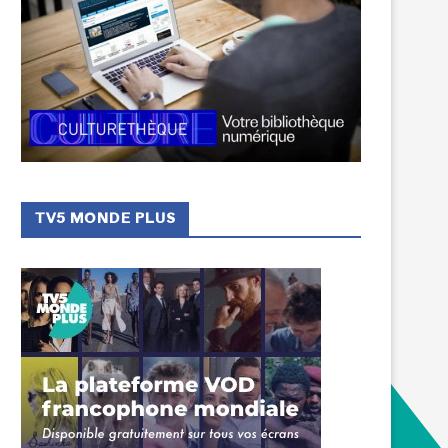
„Akušerinis ir ginekologinis
Šiuolaikinis valgymas: mais
urtas: nuo Camille Laurens iki...
chemijos pažanga nuo XIX 
TV5 MONDE PLUS