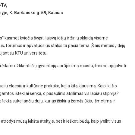
ISTĄ
ėnyje, K. Baršausko g. 59, Kaunas
s“ kasmet kviečia švęsti laisvą idėjų ir žinių sklaidą visame
us, forumus ir apvaliuosius stalus ta pačia tema. Šiais metais „Idėjų
ujant su KTU universitetu.
ėdami užtikrinti šių gyventojų aprūpinimą maistu, turime apgalvoti
iu elgesiu ir kultūrine praktika, kelia kitą klausimą. Kaip iki šio
mtos ištekliai senka, o pasaulinis atšilimas vis labiau stiprėja?
fektą sukeliančių dujų, kurias išskiria žemės ūkis, išmetimą ir
 atrodys mūsų lėkštė ateityje, bet ir ieškoti būdų, kaip įveikti visus