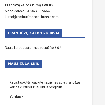
Prancūzų kalbos kursų skyrius
Meda Zabala
+370 5 219 9654
kursai@institutfrancais-lituanie.com
PRANCŪZŲ KALBOS KURSAI
Nauja kursų sesija - nuo rugpjūčio 3 d. !
NAUJIENLAIŠKIS
Registruokitės, gaukite naujienas apie prancūzų
kalbos kursus ir kultūrinius renginius:
Vardas
*