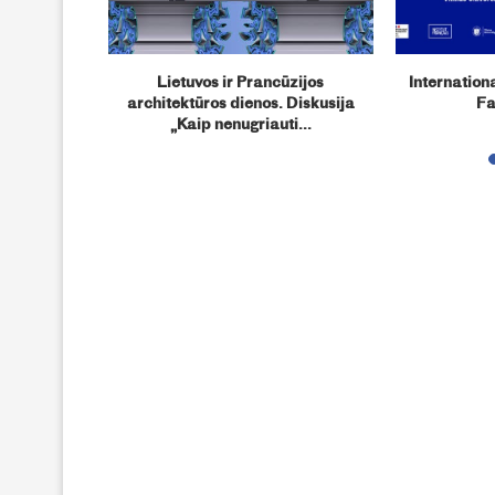
cedentis
Lietuvos ir Prancūzijos
Internationa
istų ir
architektūros dienos. Diskusija
Fa
„Kaip nenugriauti...