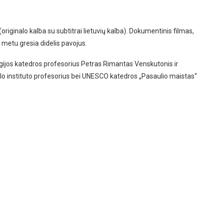
(originalo kalba su subtitrai lietuvių kalba). Dokumentinis filmas,
o metu gresia didelis pavojus.
ogijos katedros profesorius Petras Rimantas Venskutonis ir
slo instituto profesorius bei UNESCO katedros „Pasaulio maistas“