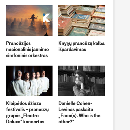
Prancūzijos
Knygų prancūzų kalba
nacionalinis jaunimo
išpardavimas
simfoninis orkestras
Klaipėdos džiazo
Danielle Cohen-
festivalis – prancūzų
Levinas paskaita
grupės „Electro
„Face(s). Who is the
Deluxe“ koncertas
other?“