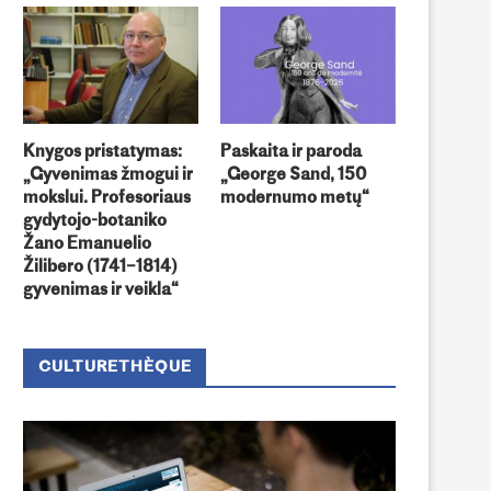
Knygos pristatymas:
Paskaita ir paroda
„Gyvenimas žmogui ir
„George Sand, 150
mokslui. Profesoriaus
modernumo metų“
gydytojo-botaniko
Žano Emanuelio
Žilibero (1741–1814)
gyvenimas ir veikla“
CULTURETHÈQUE