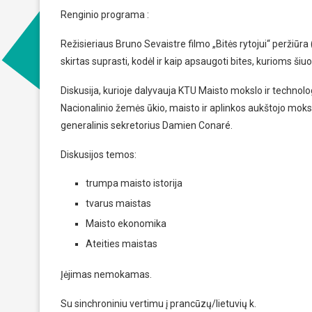
Renginio programa :
Režisieriaus Bruno Sevaistre filmo „Bitės rytojui“ peržiūra 
skirtas suprasti, kodėl ir kaip apsaugoti bites, kurioms šiu
Diskusija, kurioje dalyvauja KTU Maisto mokslo ir technol
Nacionalinio žemės ūkio, maisto ir aplinkos aukštojo mok
generalinis sekretorius Damien Conaré.
Diskusijos temos:
trumpa maisto istorija
tvarus maistas
Maisto ekonomika
Ateities maistas
Įėjimas nemokamas.
Su sinchroniniu vertimu į prancūzų/lietuvių k.