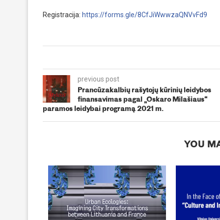
Registracija:
https://forms.gle/8CfJiWwwzaQNVvFd9
previous post
Prancūzakalbių rašytojų kūrinių leidybos
finansavimas pagal „Oskaro Milašiaus“
paramos leidybai programą 2021 m.
YOU MA