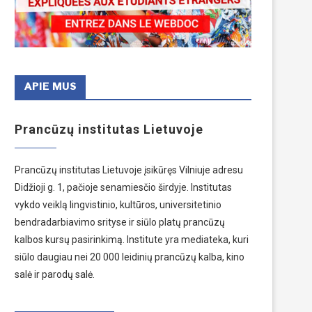
APIE MUS
Prancūzų institutas Lietuvoje
Prancūzų institutas Lietuvoje įsikūręs Vilniuje adresu
Didžioji g. 1, pačioje senamiesčio širdyje. Institutas
vykdo veiklą lingvistinio, kultūros, universitetinio
bendradarbiavimo srityse ir siūlo platų prancūzų
kalbos kursų pasirinkimą. Institute yra mediateka, kuri
siūlo daugiau nei 20 000 leidinių prancūzų kalba, kino
salė ir parodų salė.