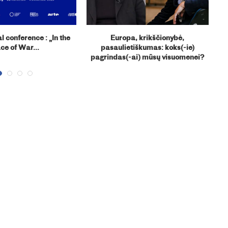
l conference : „In the
Europa, krikščionybė,
ce of War...
pasaulietiškumas: koks(-ie)
sm
pagrindas(-ai) mūsų visuomenei?