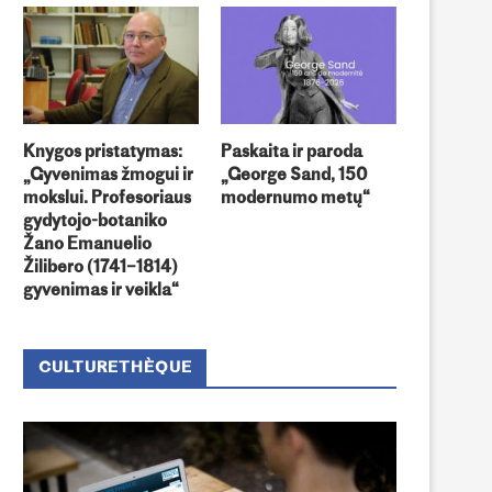
Knygos pristatymas:
Paskaita ir paroda
„Gyvenimas žmogui ir
„George Sand, 150
mokslui. Profesoriaus
modernumo metų“
gydytojo-botaniko
Žano Emanuelio
Žilibero (1741–1814)
gyvenimas ir veikla“
CULTURETHÈQUE