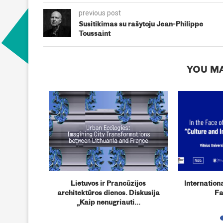
previous post
Susitikimas su rašytoju Jean-Philippe
Toussaint
YOU MA
cedentis
Lietuvos ir Prancūzijos
Internationa
istų ir
architektūros dienos. Diskusija
Fa
„Kaip nenugriauti...