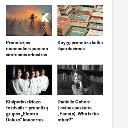
Prancūzijos
Knygų prancūzų kalba
nacionalinis jaunimo
išpardavimas
simfoninis orkestras
Klaipėdos džiazo
Danielle Cohen-
Šiuolaikinis valgymas: maisto
Šiuolaikinis valgymas: mais
festivalis – prancūzų
Levinas paskaita
chemijos pažanga nuo XIX a.
chemijos pažanga nuo XIX 
grupės „Electro
„Face(s). Who is the
Deluxe“ koncertas
other?“