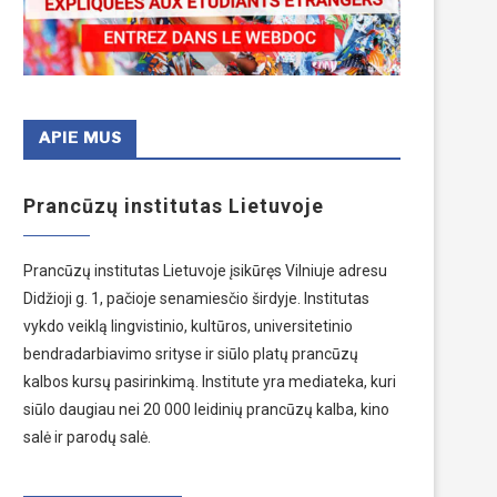
APIE MUS
Prancūzų institutas Lietuvoje
Prancūzų institutas Lietuvoje įsikūręs Vilniuje adresu
Didžioji g. 1, pačioje senamiesčio širdyje. Institutas
vykdo veiklą lingvistinio, kultūros, universitetinio
bendradarbiavimo srityse ir siūlo platų prancūzų
kalbos kursų pasirinkimą. Institute yra mediateka, kuri
siūlo daugiau nei 20 000 leidinių prancūzų kalba, kino
salė ir parodų salė.