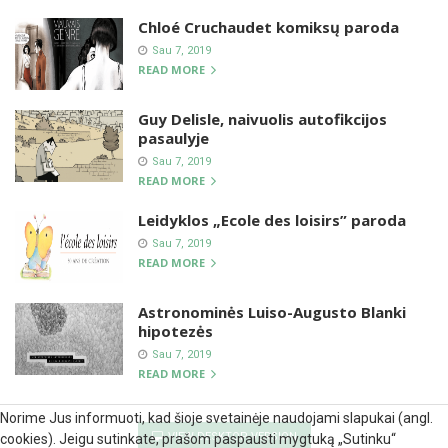
Chloé Cruchaudet komiksų paroda
Sau 7, 2019
READ MORE
Guy Delisle, naivuolis autofikcijos
pasaulyje
Sau 7, 2019
READ MORE
Leidyklos „Ecole des loisirs” paroda
Sau 7, 2019
READ MORE
Astronominės Luiso-Augusto Blanki
hipotezės
Sau 7, 2019
READ MORE
Norime Jus informuoti, kad šioje svetainėje naudojami slapukai (angl.
VIEW DESKTOP VERSION
cookies). Jeigu sutinkate, prašom paspausti mygtuką „Sutinku“