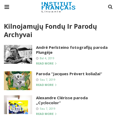
Kilnojamųjų Fondų Ir Parodų
Archyvai
André Perlsteino fotografijų paroda
Plungėje
Bal 4, 2019
READ MORE
Paroda “Jacques Prévert koliažai“
Sau 7, 2019
READ MORE
Alexandre Clérisse paroda
„Cyclocolor“
Sau 7, 2019
READ MORE