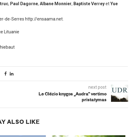
truc
,
Paul Dagorne
,
Albane Monnier
,
Baptiste Verrey
et
Yue
ivier-de-Serres http://ensaama.net.
e Lituanie
Thiebaut
next post
Le Clézio knygos „Audra” vertimo
pristatymas
Y ALSO LIKE