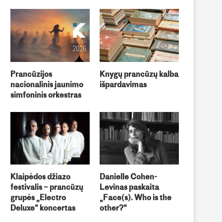
Prancūzijos
Knygų prancūzų kalba
nacionalinis jaunimo
išpardavimas
simfoninis orkestras
Klaipėdos džiazo
Danielle Cohen-
festivalis – prancūzų
Levinas paskaita
grupės „Electro
„Face(s). Who is the
Deluxe“ koncertas
other?“