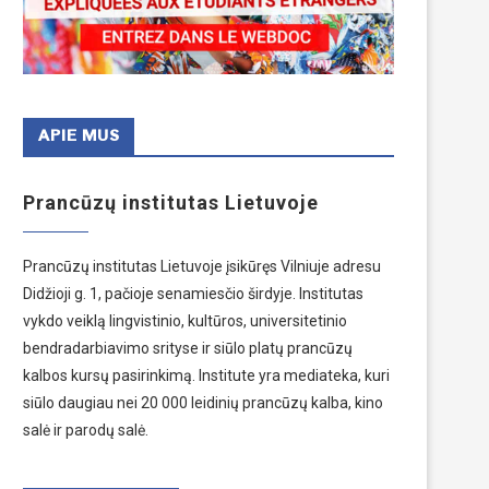
APIE MUS
Prancūzų institutas Lietuvoje
Prancūzų institutas Lietuvoje įsikūręs Vilniuje adresu
Didžioji g. 1, pačioje senamiesčio širdyje. Institutas
vykdo veiklą lingvistinio, kultūros, universitetinio
bendradarbiavimo srityse ir siūlo platų prancūzų
kalbos kursų pasirinkimą. Institute yra mediateka, kuri
siūlo daugiau nei 20 000 leidinių prancūzų kalba, kino
salė ir parodų salė.