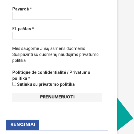
Pavardė
*
El. paštas
*
Mes saugome Jūsų asmens duomenis.
Susipažinti su duomenų naudojimo privatumo
politika.
Politique de confidentialité / Privatumo
politika
*
Sutinku su privatumo politika
RENGINIAI