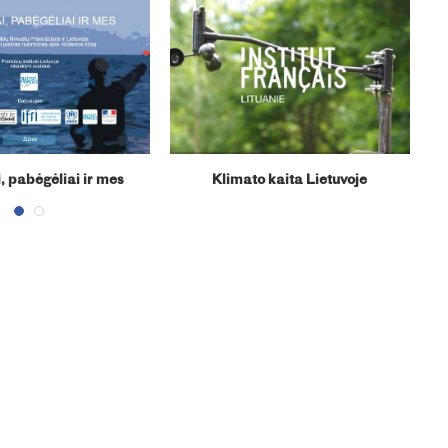
, pabėgėliai ir mes
Klimato kaita Lietuvoje