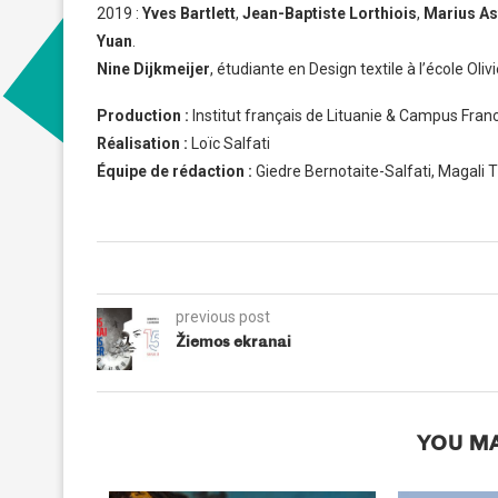
2019 :
Yves Bartlett
,
Jean-Baptiste Lorthiois
,
Marius As
Yuan
.
Nine Dijkmeijer
, étudiante en Design textile à l’école Ol
Production :
Institut français de Lituanie & Campus Franc
Réalisation :
Loïc Salfati
Équipe de rédaction :
Giedre Bernotaite-Salfati, Magali 
previous post
Žiemos ekranai
YOU MA