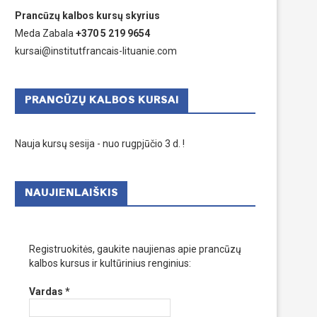
Prancūzų kalbos kursų skyrius
Meda Zabala
+370 5 219 9654
kursai@institutfrancais-lituanie.com
PRANCŪZŲ KALBOS KURSAI
Nauja kursų sesija - nuo rugpjūčio 3 d. !
NAUJIENLAIŠKIS
Registruokitės, gaukite naujienas apie prancūzų
kalbos kursus ir kultūrinius renginius:
Vardas
*