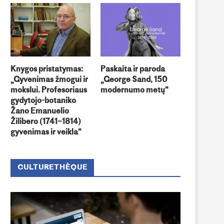
Knygos pristatymas:
Paskaita ir paroda
„Gyvenimas žmogui ir
„George Sand, 150
Romain Gary (1914-1980)
(Ne)tikėti susitikimai
mokslui. Profesoriaus
modernumo metų“
gydytojo-botaniko
Žano Emanuelio
Žilibero (1741–1814)
gyvenimas ir veikla“
CULTURETHÈQUE