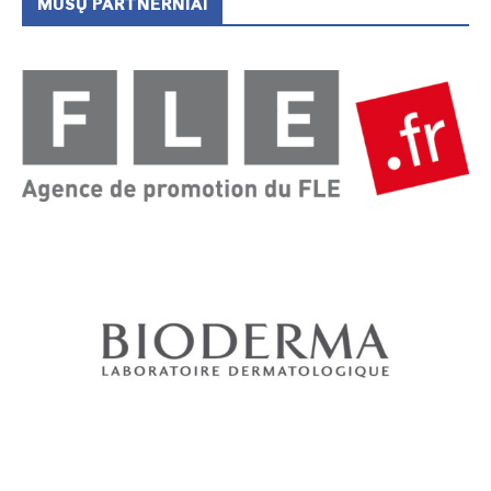
MŪSŲ PARTNERNIAI