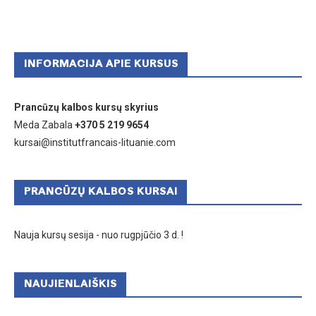
INFORMACIJA APIE KURSUS
Prancūzų kalbos kursų skyrius
Meda Zabala
+370 5 219 9654
kursai@institutfrancais-lituanie.com
PRANCŪZŲ KALBOS KURSAI
Nauja kursų sesija - nuo rugpjūčio 3 d. !
NAUJIENLAIŠKIS