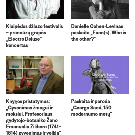
Klaipėdos džiazo festivalis
Danielle Cohen-Levinas
– prancūzų grupės
paskaita „Face(s). Who is
„Electro Deluxe“
the other?“
koncertas
Knygos pristatymas:
Paskaita ir paroda
„Gyvenimas žmogui ir
„George Sand, 150
mokslui. Profesoriaus
modernumo metų“
gydytojo-botaniko Žano
Emanuelio Žilibero (1741–
1814) gyvenimas ir veikla“