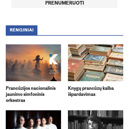
RENGINIAI
Prancūzijos nacionalinis
Knygų prancūzų kalba
jaunimo simfoninis
išpardavimas
orkestras