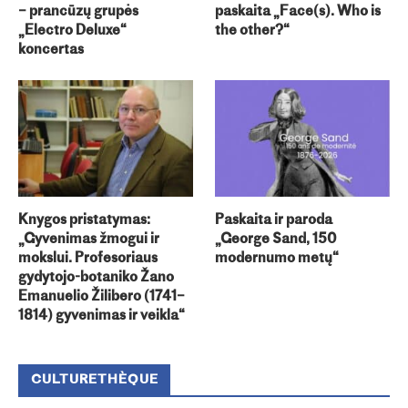
– prancūzų grupės
paskaita „Face(s). Who is
„Electro Deluxe“
the other?“
koncertas
Knygos pristatymas:
Paskaita ir paroda
„Gyvenimas žmogui ir
„George Sand, 150
mokslui. Profesoriaus
modernumo metų“
gydytojo-botaniko Žano
Emanuelio Žilibero (1741–
1814) gyvenimas ir veikla“
CULTURETHÈQUE