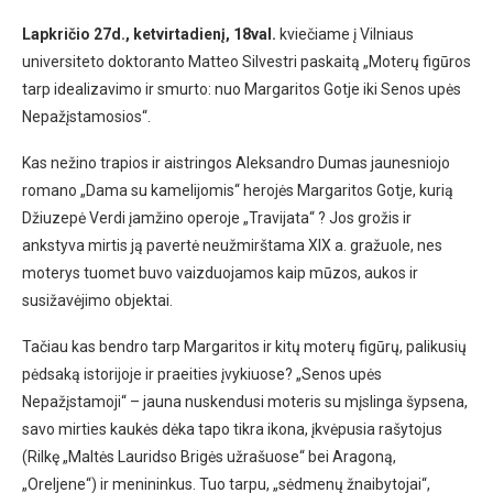
Lapkričio 27d., ketvirtadienį, 18val.
kviečiame į Vilniaus
universiteto doktoranto Matteo Silvestri paskaitą „Moterų figūros
tarp idealizavimo ir smurto: nuo Margaritos Gotje iki Senos upės
Nepažįstamosios“.
Kas nežino trapios ir aistringos Aleksandro Dumas jaunesniojo
romano „Dama su kamelijomis“ herojės Margaritos Gotje, kurią
Džiuzepė Verdi įamžino operoje „Travijata“ ? Jos grožis ir
ankstyva mirtis ją pavertė neužmirštama XIX a. gražuole, nes
moterys tuomet buvo vaizduojamos kaip mūzos, aukos ir
susižavėjimo objektai.
Tačiau kas bendro tarp Margaritos ir kitų moterų figūrų, palikusių
pėdsaką istorijoje ir praeities įvykiuose? „Senos upės
Nepažįstamoji“ – jauna nuskendusi moteris su mįslinga šypsena,
savo mirties kaukės dėka tapo tikra ikona, įkvėpusia rašytojus
(Rilkę „Maltės Lauridso Brigės užrašuose“ bei Aragoną,
„Oreljene“) ir menininkus. Tuo tarpu, „sėdmenų žnaibytojai“,