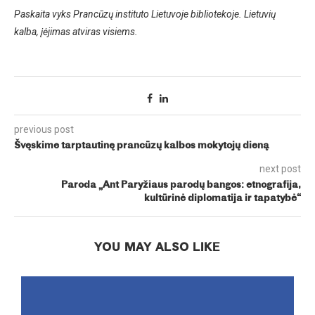
Paskaita vyks Prancūzų instituto Lietuvoje bibliotekoje. Lietuvių
kalba, įėjimas atviras visiems.
previous post
Švęskime tarptautinę prancūzų kalbos mokytojų dieną
next post
Paroda „Ant Paryžiaus parodų bangos: etnografija,
kultūrinė diplomatija ir tapatybė“
YOU MAY ALSO LIKE