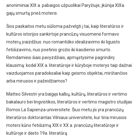
anoniminiai XIX a. pabaigos užpuolikai Paryžiuje, įkūnija XIXa.
gajų smurtą prieš moteris.
Šios paskaitos metu siūloma pažvelgti į tai, kaip literatūros ir
kultūros istorijos sankirtoje prancūzų visuomenė formavo
moterų įvaizdžius: nuo romantiško idealizavimo iki liguisto
fetišizavimo, nuo poetinio grožio iki kasdienio smurto.
Remdamiesi šiais pavyzdžiais, apmąstysime pagrindinį
klausimą: kodėl XIX a. literatūroje ir kūryboje moterys taip dažnai
vaizduojamos paradoksaliai kaip geismo objektai, mirštančios
arba mirusios ir pažeidžiamos?
Matteo Silvestri yra baigęs kalbų, kultūrų, literatūros ir vertimo
bakalauro bei lingvistikos, literatūros ir vertimo magistro studijas
Romos La Sapienza universitete. Šiuo metu jis yra prancūzų
literatūros doktorantas Vilniaus universitete, kur tiria mirusios
moters kūno fetišizmą XIX ir XX a. prancūzų literatūroje ir
kultūroje ir dėsto 19a. literatūrą.