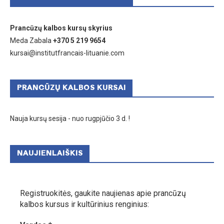
Prancūzų kalbos kursų skyrius
Meda Zabala
+370 5 219 9654
kursai@institutfrancais-lituanie.com
PRANCŪZŲ KALBOS KURSAI
Nauja kursų sesija - nuo rugpjūčio 3 d. !
NAUJIENLAIŠKIS
Registruokitės, gaukite naujienas apie prancūzų
kalbos kursus ir kultūrinius renginius: