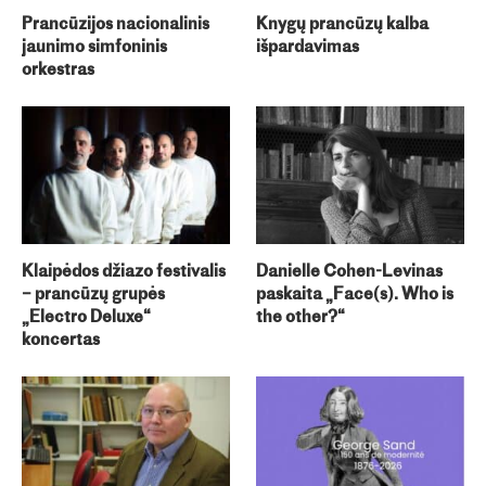
Prancūzijos nacionalinis
Knygų prancūzų kalba
jaunimo simfoninis
išpardavimas
orkestras
Klaipėdos džiazo festivalis
Danielle Cohen-Levinas
– prancūzų grupės
paskaita „Face(s). Who is
„Electro Deluxe“
the other?“
koncertas