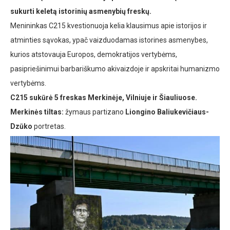
sukurti keletą istorinių asmenybių freskų.
Menininkas C215 kvestionuoja kelia klausimus apie istorijos ir
atminties sąvokas, ypač vaizduodamas istorines asmenybes,
kurios atstovauja Europos, demokratijos vertybėms,
pasipriešinimui barbariškumo akivaizdoje ir apskritai humanizmo
vertybėms.
C215 sukūrė 5 freskas Merkinėje, Vilniuje ir Šiauliuose.
Merkinės tiltas:
žymaus partizano
Liongino Baliukevičiaus-
Dzūko
portretas.