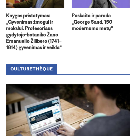
Knygos pristatymas:
Paskaita ir paroda
„Gyvenimas žmogui ir
„George Sand, 150
mokslui. Profesoriaus
modernumo metų“
gydytojo-botaniko Žano
Emanuelio Žilibero (1741–
1814) gyvenimas ir veikla“
CULTURETHÈQUE