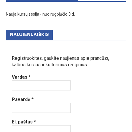
Nauja kursų sesija - nuo rugpjūčio 3 d. !
NAUJIENLAIŠKIS
Registruokitės, gaukite naujienas apie prancūzų
kalbos kursus ir kultūrinius renginius:
Vardas
*
Pavardė
*
El. paštas
*