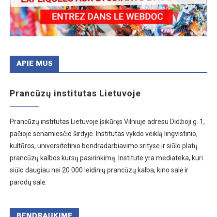
APIE MUS
Prancūzų institutas Lietuvoje
Prancūzų institutas Lietuvoje įsikūręs Vilniuje adresu Didžioji g. 1,
pačioje senamiesčio širdyje. Institutas vykdo veiklą lingvistinio,
kultūros, universitetinio bendradarbiavimo srityse ir siūlo platų
prancūzų kalbos kursų pasirinkimą. Institute yra mediateka, kuri
siūlo daugiau nei 20 000 leidinių prancūzų kalba, kino salė ir
parodų salė.
BENDRAUKIME