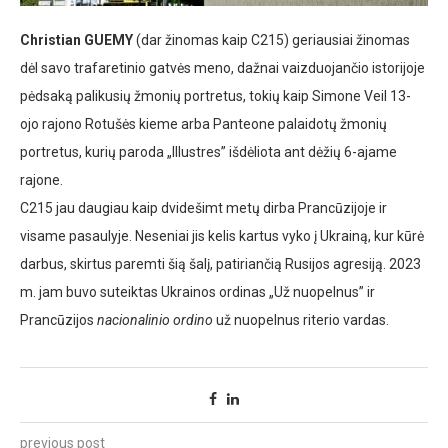
Christian GUEMY
(dar žinomas kaip C215) geriausiai žinomas
dėl savo trafaretinio gatvės meno, dažnai vaizduojančio istorijoje
pėdsaką palikusių žmonių portretus, tokių kaip Simone Veil 13-
ojo rajono Rotušės kieme arba Panteone palaidotų žmonių
portretus, kurių paroda „Illustres” išdėliota ant dėžių 6-ajame
rajone.
C215 jau daugiau kaip dvidešimt metų dirba Prancūzijoje ir
visame pasaulyje. Neseniai jis kelis kartus vyko į Ukrainą, kur kūrė
darbus, skirtus paremti šią šalį, patiriančią Rusijos agresiją. 2023
m. jam buvo suteiktas Ukrainos ordinas „Už nuopelnus” ir
Prancūzijos
nacionalinio ordino
už nuopelnus riterio vardas.
previous post