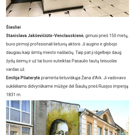
Šiauliai
Stanislava Jakševičiūtė-Venclauskienė
, gimusi prieš 150 metų,
buvo pirmoji profesionali lietuvių aktorė. Ji augino ir globojo
daugiau kaip šimtą miesto našlaičių. Taip pat ji išgelbėjo daug
žydų šeimų ir už tai buvo suteiktas Pasaulio tautų teisuolės
vardas už.
Emilija Pliaterytė
praminta lietuviškąja Žana d’Ark. Ji vadovavo
sukilėliams didvyriškame mūšyje dėl Šiaulių prieš Rusijos imperiją
1831 m.