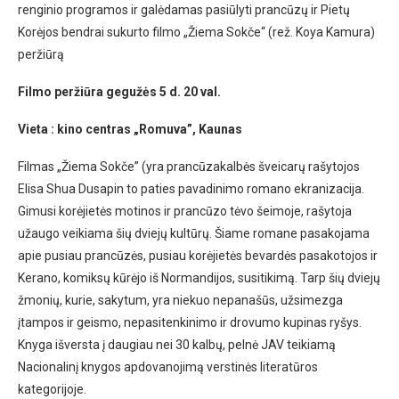
renginio programos ir galėdamas pasiūlyti prancūzų ir Pietų
Korėjos bendrai sukurto filmo „Žiema Sokče“ (rež. Koya Kamura)
peržiūrą
Filmo peržiūra gegužės 5 d. 20 val.
Vieta : kino centras „Romuva”, Kaunas
Filmas „Žiema Sokče” (yra prancūzakalbės šveicarų rašytojos
Elisa Shua Dusapin to paties pavadinimo romano ekranizacija.
Gimusi korėjietės motinos ir prancūzo tėvo šeimoje, rašytoja
užaugo veikiama šių dviejų kultūrų. Šiame romane pasakojama
apie pusiau prancūzės, pusiau korėjietės bevardės pasakotojos ir
Kerano, komiksų kūrėjo iš Normandijos, susitikimą. Tarp šių dviejų
žmonių, kurie, sakytum, yra niekuo nepanašūs, užsimezga
įtampos ir geismo, nepasitenkinimo ir drovumo kupinas ryšys.
Knyga išversta į daugiau nei 30 kalbų, pelnė JAV teikiamą
Nacionalinį knygos apdovanojimą verstinės literatūros
kategorijoje.