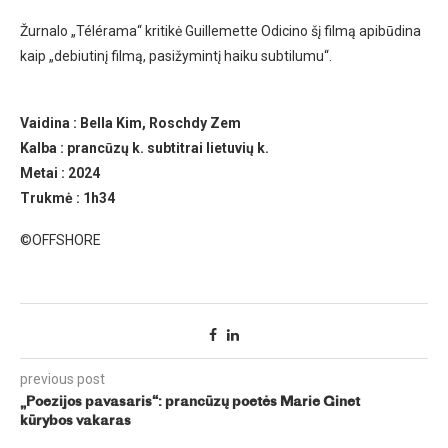
Žurnalo „Télérama“ kritikė Guillemette Odicino šį filmą apibūdina
kaip „debiutinį filmą, pasižymintį haiku subtilumu“.
Vaidina : Bella Kim, Roschdy Zem
Kalba : prancūzų k. subtitrai lietuvių k.
Metai : 2024
Trukmė : 1h34
©OFFSHORE
previous post
„Poezijos pavasaris“: prancūzų poetės Marie Ginet
kūrybos vakaras