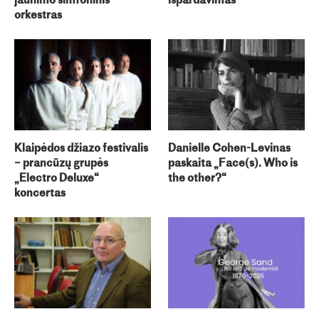
jaunimo simfoninis
išpardavimas
orkestras
Klaipėdos džiazo festivalis
Danielle Cohen-Levinas
– prancūzų grupės
paskaita „Face(s). Who is
„Electro Deluxe“
the other?“
koncertas