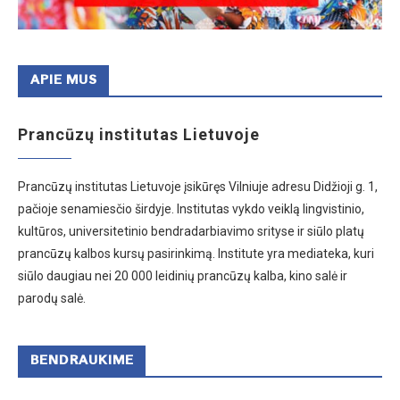
APIE MUS
Prancūzų institutas Lietuvoje
Prancūzų institutas Lietuvoje įsikūręs Vilniuje adresu Didžioji g. 1,
pačioje senamiesčio širdyje. Institutas vykdo veiklą lingvistinio,
kultūros, universitetinio bendradarbiavimo srityse ir siūlo platų
prancūzų kalbos kursų pasirinkimą. Institute yra mediateka, kuri
siūlo daugiau nei 20 000 leidinių prancūzų kalba, kino salė ir
parodų salė.
BENDRAUKIME