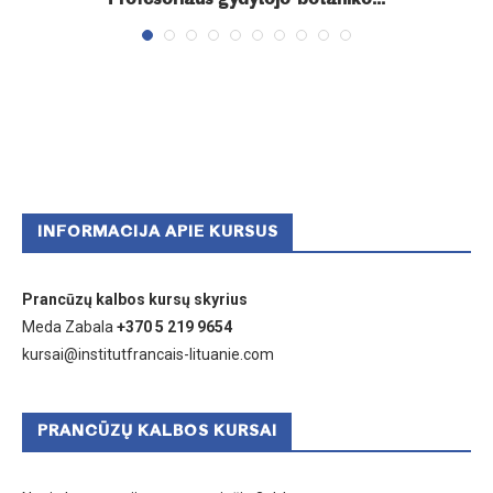
Profesoriaus gydytojo-botaniko...
INFORMACIJA APIE KURSUS
Prancūzų kalbos kursų skyrius
Meda Zabala
+370 5 219 9654
kursai@institutfrancais-lituanie.com
PRANCŪZŲ KALBOS KURSAI