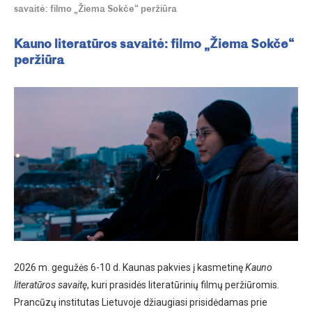
savaitė: filmo „Žiema Sokče“ peržiūra
Kauno literatūros savaitė: filmo „Žiema Sokče“
peržiūra
2026 m. gegužės 6-10 d. Kaunas pakvies į kasmetinę
Kauno
literatūros savaitę
, kuri prasidės literatūrinių filmų peržiūromis.
Prancūzų institutas Lietuvoje džiaugiasi prisidėdamas prie