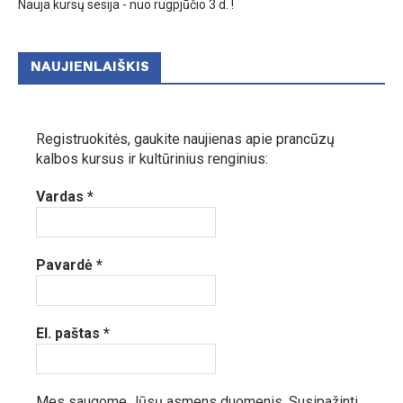
Nauja kursų sesija - nuo rugpjūčio 3 d. !
NAUJIENLAIŠKIS
Registruokitės, gaukite naujienas apie prancūzų
kalbos kursus ir kultūrinius renginius:
Vardas
*
Pavardė
*
El. paštas
*
Mes saugome Jūsų asmens duomenis.
Susipažinti