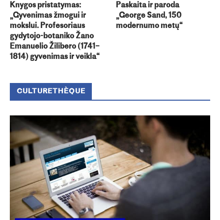
Knygos pristatymas:
Paskaita ir paroda
„Gyvenimas žmogui ir
„George Sand, 150
mokslui. Profesoriaus
modernumo metų“
gydytojo-botaniko Žano
Emanuelio Žilibero (1741–
1814) gyvenimas ir veikla“
CULTURETHÈQUE