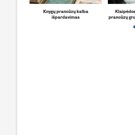
filmų ciklas
Knygų prancūzų kalba
Klaipėdos
s“
išpardavimas
prancūzų grup