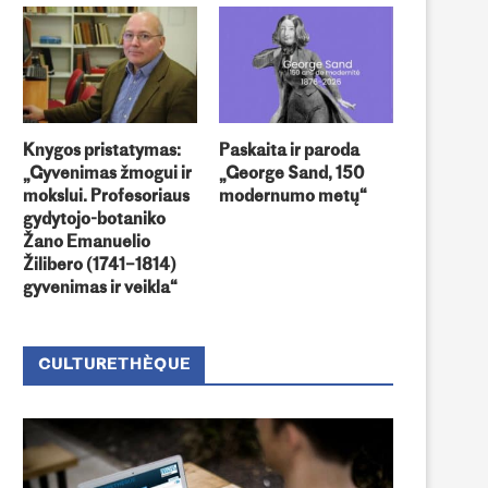
nygos pristatymas: „Gyvenimas
Kauno literatūros savaitė: fi
žmogui ir mokslui. Profesoriaus
„Žiema Sokče“ peržiūra
gydytojo-botaniko...
Knygos pristatymas:
Paskaita ir paroda
„Gyvenimas žmogui ir
„George Sand, 150
mokslui. Profesoriaus
modernumo metų“
gydytojo-botaniko
Žano Emanuelio
Žilibero (1741–1814)
gyvenimas ir veikla“
CULTURETHÈQUE