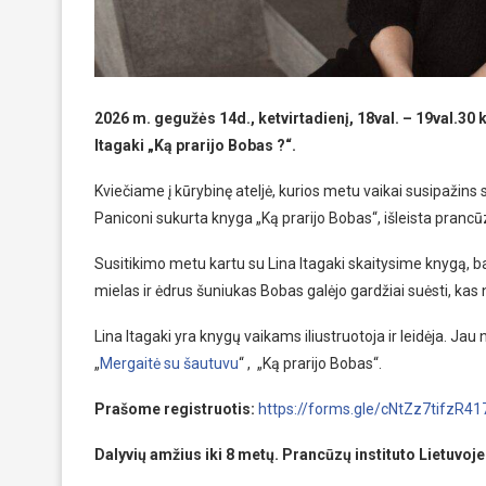
2026 m. gegužės 14d., ketvirtadienį, 18val. – 19val.30 
Itagaki
„Ką prarijo Bobas ?“.
Kviečiame į kūrybinę ateljė, kurios metu vaikai susipažins su
Paniconi sukurta knyga „Ką prarijo Bobas“, išleista prancū
Susitikimo metu kartu su Lina Itagaki skaitysime knygą, ba
mielas ir ėdrus šuniukas Bobas galėjo gardžiai suėsti, ka
Lina Itagaki yra knygų vaikams iliustruotoja ir leidėja. Jau 
„
Mergaitė su šautuvu
“ , „Ką prarijo Bobas“.
Prašome registruotis:
https://forms.gle/cNtZz7tifzR4
Dalyvių
amžius iki
8
metų.
Prancūzų instituto Lietuvoje