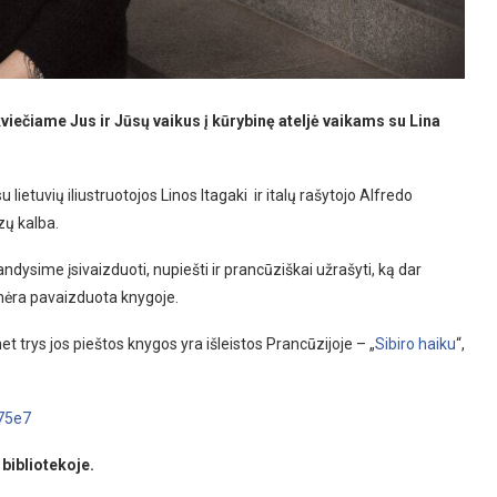
kviečiame Jus ir Jūsų vaikus į kūrybinę ateljė vaikams su Lina
 lietuvių iliustruotojos Linos Itagaki ir italų rašytojo Alfredo
zų kalba.
ndysime įsivaizduoti, nupiešti ir prancūziškai užrašyti, ką dar
s nėra pavaizduota knygoje.
net trys jos pieštos knygos yra išleistos Prancūzijoje – „
Sibiro haiku
“,
175e7
 bibliotekoje.