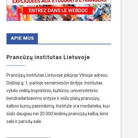
APIE MUS
Prancūzų institutas Lietuvoje
Prancūzų institutas Lietuvoje įsikūręs Vilniuje adresu
Didžioji g. 1, pačioje senamiesčio širdyje. Institutas
vykdo veiklą lingvistinio, kultūros, universitetinio
bendradarbiavimo srityse ir siūlo platų prancūzų
kalbos kursų pasirinkimą. Institute yra mediateka, kuri
siūlo daugiau nei 20 000 leidinių prancūzų kalba, kino
salė ir parodų salė.