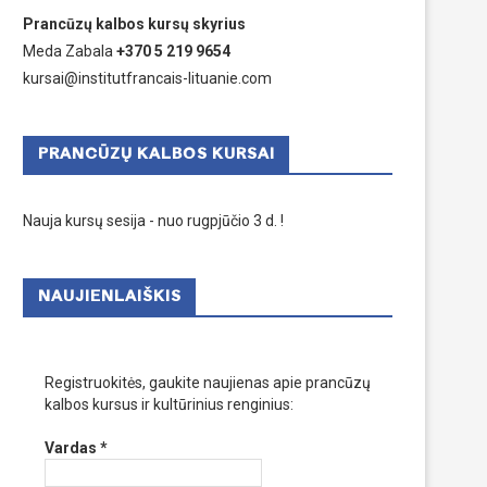
Prancūzų kalbos kursų skyrius
Meda Zabala
+370 5 219 9654
kursai@institutfrancais-lituanie.com
PRANCŪZŲ KALBOS KURSAI
Nauja kursų sesija - nuo rugpjūčio 3 d. !
NAUJIENLAIŠKIS
Registruokitės, gaukite naujienas apie prancūzų
kalbos kursus ir kultūrinius renginius:
Vardas
*