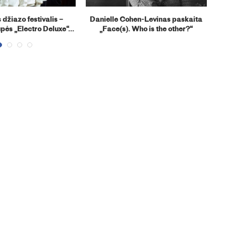
 džiazo festivalis –
Danielle Cohen-Levinas paskaita
K
ės „Electro Deluxe“...
„Face(s). Who is the other?“