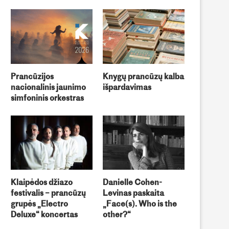
Prancūzijos
Knygų prancūzų kalba
nacionalinis jaunimo
išpardavimas
simfoninis orkestras
Klaipėdos džiazo
Danielle Cohen-
festivalis – prancūzų
Levinas paskaita
grupės „Electro
„Face(s). Who is the
Deluxe“ koncertas
other?“