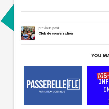
previous post
Club de conversation
YOU MA