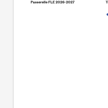
phique «
Passerelle FLE 2026-2027
T
stems »