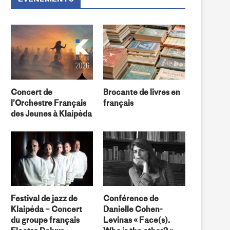
Concert de
Brocante de livres en
l’Orchestre Français
français
des Jeunes à Klaipėda
Festival de jazz de
Conférence de
Klaipėda – Concert
Danielle Cohen-
du groupe français
Levinas « Face(s).