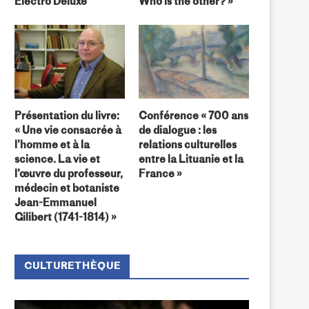
Electro Deluxe
Who is the other? »
Festival « ConTempo »
Bourses pour des stages
scientifiques de haut niveau.
Présentation du livre:
Conférence « 700 ans
« Une vie consacrée à
de dialogue : les
l’homme et à la
relations culturelles
science. La vie et
entre la Lituanie et la
l’œuvre du professeur,
France »
médecin et botaniste
Jean-Emmanuel
Gilibert (1741-1814) »
CULTURETHÈQUE