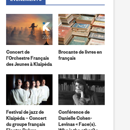
Concert de
Brocante de livres en
l’Orchestre Français
français
des Jeunes à Klaipėda
Festival de jazz de
Conférence de
Klaipėda – Concert
Danielle Cohen-
du groupe français
Levinas « Face(s).