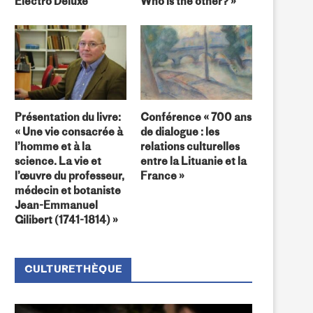
Electro Deluxe
Who is the other? »
Présentation du livre:
Conférence « 700 ans
« Une vie consacrée à
de dialogue : les
l’homme et à la
relations culturelles
science. La vie et
entre la Lituanie et la
l’œuvre du professeur,
France »
médecin et botaniste
Jean-Emmanuel
Gilibert (1741-1814) »
CULTURETHÈQUE