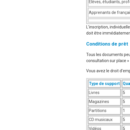
Élèves, étudiants, prof
Apprenants de français 
L’inscription, individuel
doit être immédiatement
Conditions de prêt
Tous les documents peuv
consultation sur place »
Vous avez le droit d’emp
Type de support
Qua
Livres
5
Magazines
5
Partitions
1
CD musicaux
5
Vidéos
5