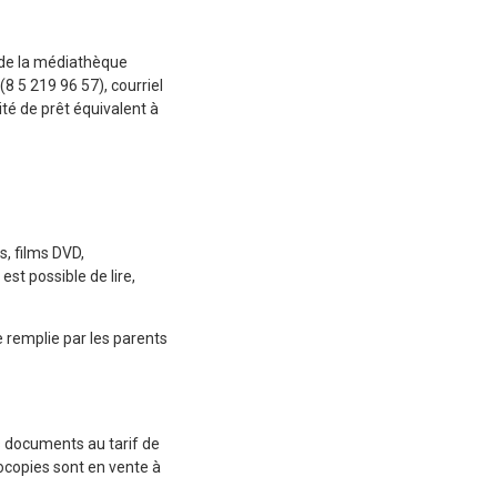
l de la médiathèque
8 5 219 96 57), courriel
ité de prêt équivalent à
s, films DVD,
st possible de lire,
 remplie par les parents
es documents au tarif de
tocopies sont en vente à