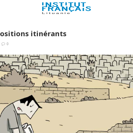
ositions itinérants
0