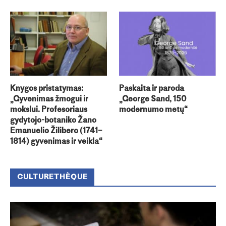
Knygos pristatymas:
Paskaita ir paroda
„Gyvenimas žmogui ir
„George Sand, 150
mokslui. Profesoriaus
modernumo metų“
gydytojo-botaniko Žano
Emanuelio Žilibero (1741–
1814) gyvenimas ir veikla“
CULTURETHÈQUE