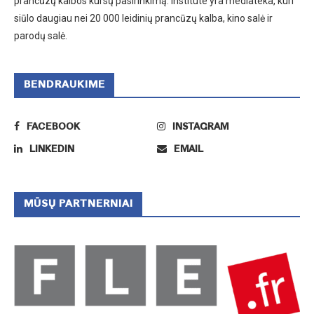
prancūzų kalbos kursų pasirinkimą. Institute yra mediateka, kuri
siūlo daugiau nei 20 000 leidinių prancūzų kalba, kino salė ir
parodų salė.
BENDRAUKIME
FACEBOOK
INSTAGRAM
LINKEDIN
EMAIL
MŪSŲ PARTNERNIAI