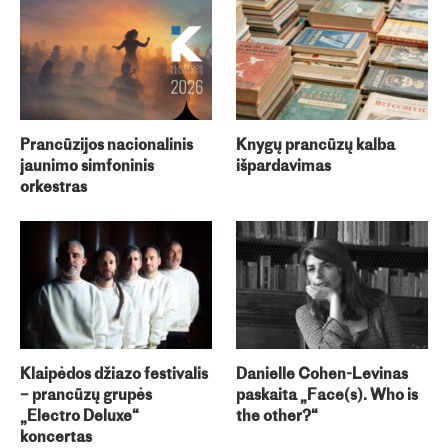
Prancūzijos nacionalinis
Knygų prancūzų kalba
jaunimo simfoninis
išpardavimas
orkestras
Klaipėdos džiazo festivalis
Danielle Cohen-Levinas
– prancūzų grupės
paskaita „Face(s). Who is
„Electro Deluxe“
the other?“
koncertas