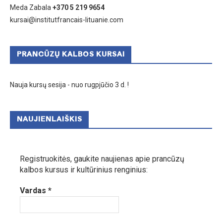
Meda Zabala
+370 5 219 9654
kursai@institutfrancais-lituanie.com
PRANCŪZŲ KALBOS KURSAI
Nauja kursų sesija - nuo rugpjūčio 3 d. !
NAUJIENLAIŠKIS
Registruokitės, gaukite naujienas apie prancūzų
kalbos kursus ir kultūrinius renginius:
Vardas
*