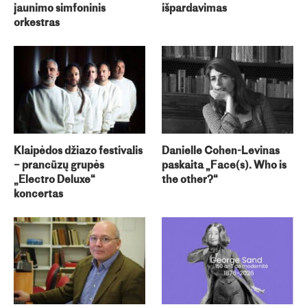
jaunimo simfoninis
išpardavimas
orkestras
Klaipėdos džiazo festivalis
Danielle Cohen-Levinas
– prancūzų grupės
paskaita „Face(s). Who is
„Electro Deluxe“
the other?“
koncertas