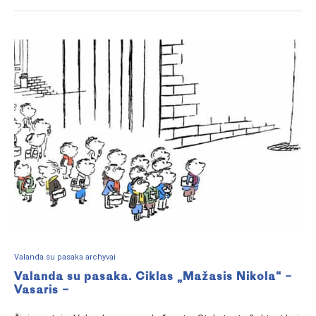
Valanda su pasaka archyvai
Valanda su pasaka. Ciklas „Mažasis Nikola“ –
Vasaris –