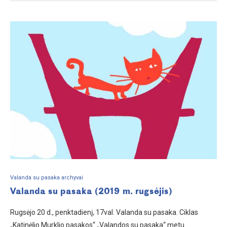
Valanda su pasaka archyvai
Valanda su pasaka (2019 m. rugsėjis)
Rugsėjo 20 d., penktadienį, 17val. Valanda su pasaka. Ciklas
„Katinėlio Murklio pasakos“ „Valandos su pasaka“ metu…