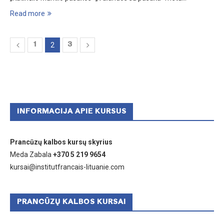
Read more
1
2
3
INFORMACIJA APIE KURSUS
Prancūzų kalbos kursų skyrius
Meda Zabala
+370 5 219 9654
kursai@institutfrancais-lituanie.com
PRANCŪZŲ KALBOS KURSAI