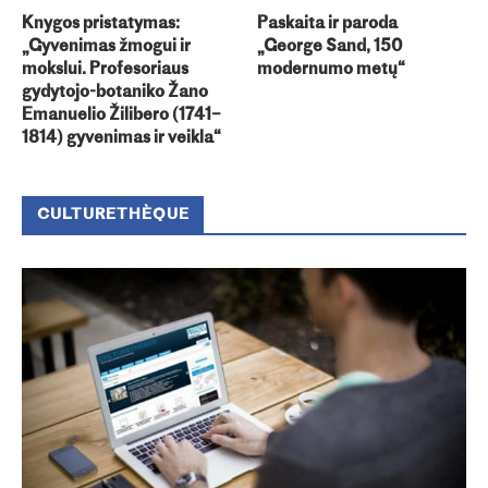
Knygos pristatymas:
Paskaita ir paroda
„Gyvenimas žmogui ir
„George Sand, 150
mokslui. Profesoriaus
modernumo metų“
gydytojo-botaniko Žano
Emanuelio Žilibero (1741–
1814) gyvenimas ir veikla“
CULTURETHÈQUE