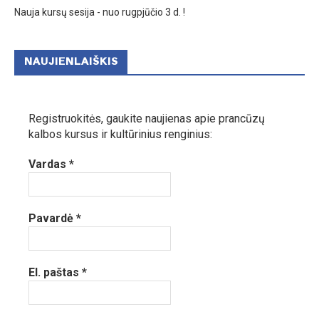
Nauja kursų sesija - nuo rugpjūčio 3 d. !
NAUJIENLAIŠKIS
Registruokitės, gaukite naujienas apie prancūzų
kalbos kursus ir kultūrinius renginius:
Vardas
*
Pavardė
*
El. paštas
*