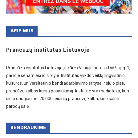
APIE MUS
Prancūzų institutas Lietuvoje
Prancūzų institutas Lietuvoje įsikūręs Vilniuje adresu Didžioji g. 1,
pačioje senamiesčio širdyje. Institutas vykdo veiklą lingvistinio,
kultūros, universitetinio bendradarbiavimo srityse ir siūlo platų
prancūzų kalbos kursų pasirinkimą. Institute yra mediateka, kuri
siūlo daugiau nei 20 000 leidinių prancūzų kalba, kino salė ir
parodų salė.
BENDRAUKIME