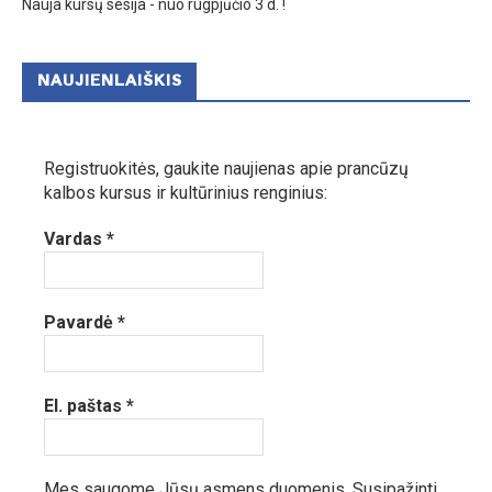
Nauja kursų sesija - nuo rugpjūčio 3 d. !
NAUJIENLAIŠKIS
Registruokitės, gaukite naujienas apie prancūzų
kalbos kursus ir kultūrinius renginius:
Vardas
*
Pavardė
*
El. paštas
*
Mes saugome Jūsų asmens duomenis.
Susipažinti