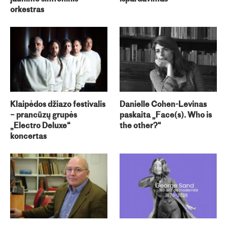
orkestras
Klaipėdos džiazo festivalis
Danielle Cohen-Levinas
– prancūzų grupės
paskaita „Face(s). Who is
„Electro Deluxe“
the other?“
koncertas