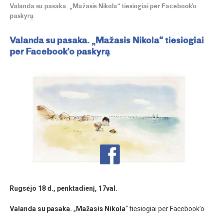
Valanda su pasaka. „Mažasis Nikola“ tiesiogiai per Facebook’o
paskyrą
Valanda su pasaka. „Mažasis Nikola“ tiesiogiai
per Facebook’o paskyrą
Rugs
ėj
o 18 d.
, penkt
a
dienį,
17val.
Valanda su pasaka.
„
Mažasis Nikola
“ tiesiogiai per Facebook’o