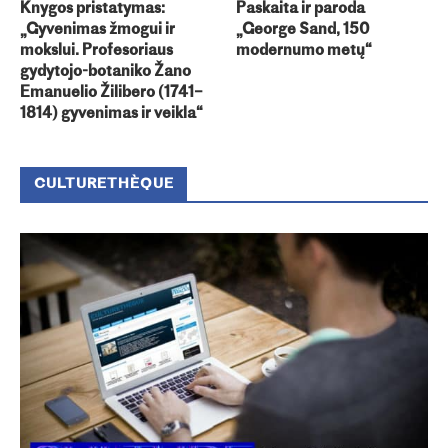
Knygos pristatymas:
Paskaita ir paroda
„Gyvenimas žmogui ir
„George Sand, 150
mokslui. Profesoriaus
modernumo metų“
gydytojo-botaniko Žano
Emanuelio Žilibero (1741–
1814) gyvenimas ir veikla“
CULTURETHÈQUE