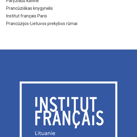
Paryziaus kavinė
Prancūziškas knygynėlis
Institut français Paris
Prancūzijos-Lietuvos prekybos rūmai