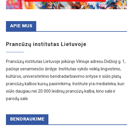
APIE MUS
Prancūzų institutas Lietuvoje
Prancūzų institutas Lietuvoje įsikūręs Vilniuje adresu Didžioji g. 1,
pačioje senamiesčio širdyje. Institutas vykdo veiklą lingvistinio,
kultūros, universitetinio bendradarbiavimo srityse ir siūlo platų
prancūzų kalbos kursų pasirinkimą. Institute yra mediateka, kuri
siūlo daugiau nei 20 000 leidinių prancūzų kalba, kino salė ir
parodų salė.
BENDRAUKIME