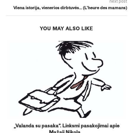
next post
Viena istorija, vienerios dirbtuvės… (L’heure des mamans)
YOU MAY ALSO LIKE
s
„Valanda su pasaka“. Linksmi pasakojimai apie
Mažąjį Nikola...