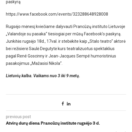
paskyrą
https://www.facebook.com/events/323288648928008
Rugsėjo mėnesį kviečiame dalyvauti Prancūzų instituto Lietuvoje
„Valandoje su pasaka“ tiesiogiai per mūsų Facebook’o paskyrą.
Junkitės rugsėjo 18d., 17val. ir stebėkite kaip „Stalo teatro“ aktorė
bei režisierė Saulė Degutytė kurs teatralizuotus spektaklius
pagal René Goscinny ir Jean-Jacques Sempé humoristinius
pasakojimus „Mažasisi Nikola“.
Lietuvių kalba. Vaikams nuo 3 iki 9 metų.
previous post
Atvirų durų diena Prancūzų institute rugsėjo 3 d.