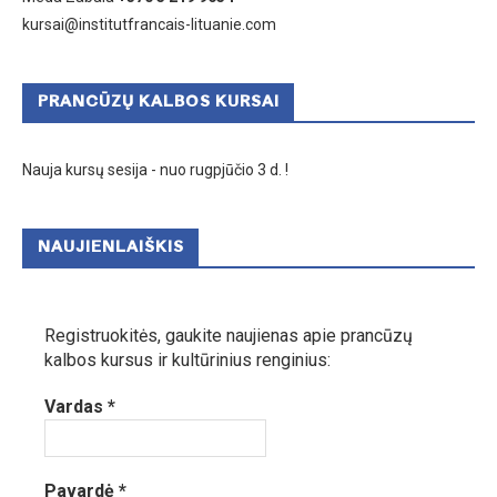
kursai@institutfrancais-lituanie.com
PRANCŪZŲ KALBOS KURSAI
Nauja kursų sesija - nuo rugpjūčio 3 d. !
NAUJIENLAIŠKIS
Registruokitės, gaukite naujienas apie prancūzų
kalbos kursus ir kultūrinius renginius:
Vardas
*
Pavardė
*