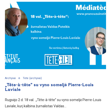
Archyvai
Tete (archyvai)
„Tête-à-tête” su vyno someljė Pierre-Louis
Laviale
Rugsėjo 2 d. 18 val. „Tête-à-tête” su vyno someljė Pierre-Louis
Laviale, kurį kalbina žurnalistas Valdas…