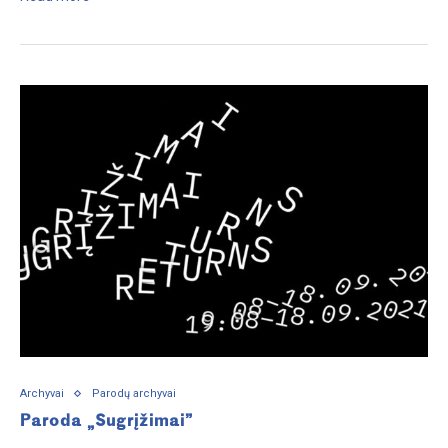
Archyvai
Parodų archyvai
Paroda „Sugrįžimai”