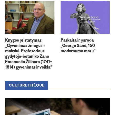
Knygos pristatymas:
Paskaita ir paroda
„Gyvenimas žmogui ir
„George Sand, 150
mokslui. Profesoriaus
modernumo metų“
gydytojo-botaniko Žano
Emanuelio Žilibero (1741–
1814) gyvenimas ir veikla“
CULTURETHÈQUE