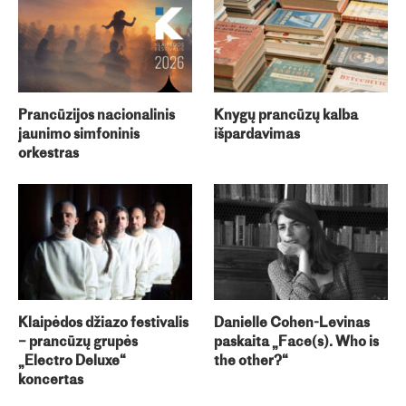
Prancūzijos nacionalinis
Knygų prancūzų kalba
jaunimo simfoninis
išpardavimas
orkestras
Klaipėdos džiazo festivalis
Danielle Cohen-Levinas
– prancūzų grupės
paskaita „Face(s). Who is
„Electro Deluxe“
the other?“
koncertas