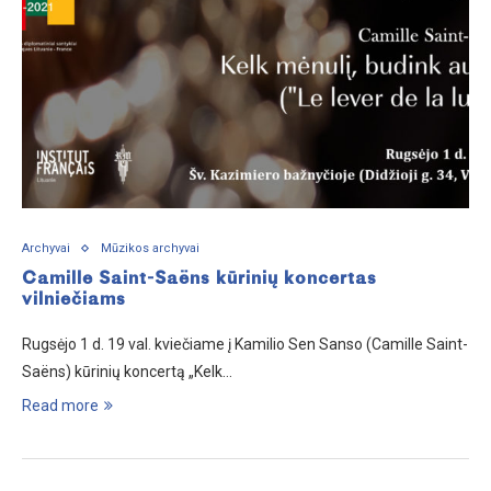
Archyvai
Mūzikos archyvai
Camille Saint-Saëns kūrinių koncertas
vilniečiams
Rugsėjo 1 d. 19 val. kviečiame į Kamilio Sen Sanso (Camille Saint-
Saëns) kūrinių koncertą „Kelk…
Read more