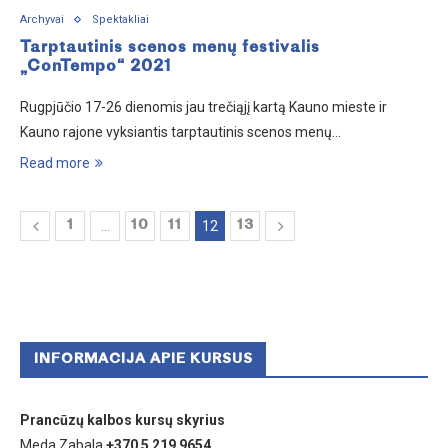
Archyvai
Spektakliai
Tarptautinis scenos menų festivalis
„ConTempo“ 2021
Rugpjūčio 17-26 dienomis jau trečiąjį kartą Kauno mieste ir
Kauno rajone vyksiantis tarptautinis scenos menų…
Read more
1
…
10
11
12
13
INFORMACIJA APIE KURSUS
Prancūzų kalbos kursų skyrius
Meda Zabala
+370 5 219 9654