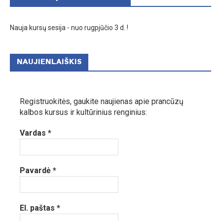
Nauja kursų sesija - nuo rugpjūčio 3 d. !
NAUJIENLAIŠKIS
Registruokitės, gaukite naujienas apie prancūzų
kalbos kursus ir kultūrinius renginius:
Vardas
*
Pavardė
*
El. paštas
*