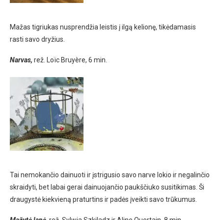
Mažas tigriukas nusprendžia leistis į ilgą kelionę, tikėdamasis
rasti savo dryžius.
Narvas,
rež. Loïc Bruyère, 6 min.
Tai nemokančio dainuoti ir įstrigusio savo narve lokio ir negalinčio
skraidyti, bet labai gerai dainuojančio paukščiuko susitikimas. Ši
draugystė kiekvieną praturtins ir padės įveikti savo trūkumus.