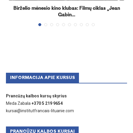
Birželio mėnesio kino klubas: Filmų ciklas „Jean
Gabin...
INFORMACIJA APIE KURSUS
Prancūzų kalbos kursų skyrius
Meda Zabala
+370 5 219 9654
kursai@institutfrancais-lituanie.com
PRANCŪZŲ KALBOS KURSAI