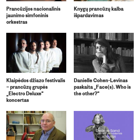
Prancūzijos nacionalinis
Knygų prancūzų kalba
jaunimo simfoninis
išpardavimas
orkestras
Klaipėdos džiazo festivalis
Danielle Cohen-Levinas
– prancūzų grupės
paskaita „Face(s). Who is
„Electro Deluxe“
the other?“
koncertas