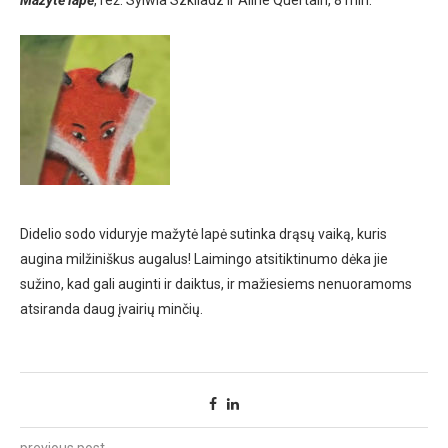
Mažytė lapė
, rež. Sylwia Szkiladz ir Aline Quertain, 8 min.
Didelio sodo viduryje mažytė lapė sutinka drąsų vaiką, kuris
augina milžiniškus augalus! Laimingo atsitiktinumo dėka jie
sužino, kad gali auginti ir daiktus, ir mažiesiems nenuoramoms
atsiranda daug įvairių minčių.