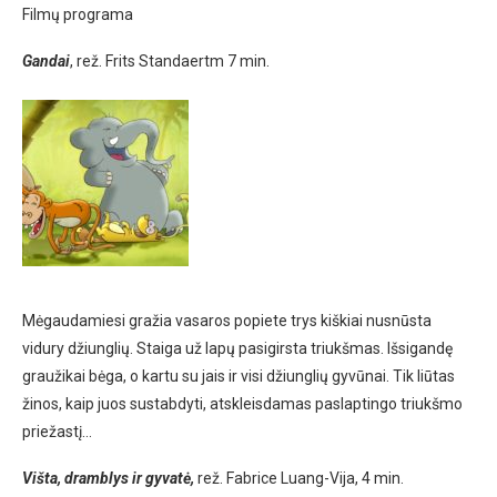
Filmų programa
Gandai
, rež. Frits Standaertm 7 min.
Mėgaudamiesi gražia vasaros popiete trys kiškiai nusnūsta
vidury džiunglių. Staiga už lapų pasigirsta triukšmas. Išsigandę
graužikai bėga, o kartu su jais ir visi džiunglių gyvūnai. Tik liūtas
žinos, kaip juos sustabdyti, atskleisdamas paslaptingo triukšmo
priežastį…
Višta, dramblys ir gyvatė,
rež. Fabrice Luang-Vija, 4 min.