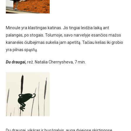
Minoule yra klastingas katinas. Jis tingiai leidžia laiką ant
palangės, po stogais. Tolumoje, savo narvelyje esančios mažos
kanarėlės čiulbėjimas sukelia jam apetitą. Tačiau kelias iki grobio
yra pilnas spąstų.
Du draugai,
rež. Natalia Chernysheva, 7 min.
Du draugai, vikšras ir buožgalvis, auga dviejose skirtingose ​​