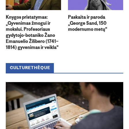
Knygos pristatymas:
Paskaita ir paroda
„Gyvenimas žmogui ir
„George Sand, 150
mokslui. Profesoriaus
modernumo metų“
gydytojo-botaniko Žano
Emanuelio Žilibero (1741–
1814) gyvenimas ir veikla“
CULTURETHÈQUE