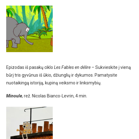
Epizodas iš pasakų ciklo
Les Fables en délire
– Sukvieskite į vieną
būrį tris gyvūnus iš ūkio, džiunglių ir dykumos. Pamatysite
nuotaikingą istoriją, kupiną veiksmo ir linksmybių.
Minoule
, rež. Nicolas Bianco-Levrin, 4 min.