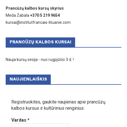
Prancūzų kalbos kursų skyrius
Meda Zabala
+370 5 219 9654
kursai@institutfrancais-lituanie.com
PRANCŪZŲ KALBOS KURSAI
Nauja kursų sesija - nuo rugpjūčio 3 d. !
NAUJIENLAIŠKIS
Registruokitės, gaukite naujienas apie prancūzų
kalbos kursus ir kultūrinius renginius:
Vardas
*