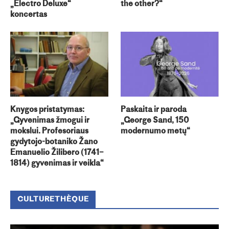
„Electro Deluxe“
the other?“
koncertas
Knygos pristatymas:
Paskaita ir paroda
„Gyvenimas žmogui ir
„George Sand, 150
mokslui. Profesoriaus
modernumo metų“
gydytojo-botaniko Žano
Emanuelio Žilibero (1741–
1814) gyvenimas ir veikla“
CULTURETHÈQUE