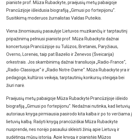
pianiste prof. Mūza Rubackyte, praėjusių metų pabaigoje
Prancūzijoje išleidusia biografiją „Gimusi po fortepijonu“.
Susitikimą moderuos žurnalistas Valdas Puteikis.
Viena žinomiausių pasaulyje Lietuvos muzikančių ir tarptautinį
pripažinimą pelniusi pianistė prof. Mūza Rubackytė dažnai
koncertuoja Prancūzijoje su Tulūzos, Bretanės, Paryžiaus,
Overno, Lorenės, taip pat Bazelio ir Ženevos (Šveicarija)
orkestrais. Jos skambinimą dažnai transliuoja „Radio-France“,
„Radio-Classique“ ir „Radio Notre-Dame“. Mūza Rubackytė yra ir
pedagogė, kultūros veikėja, tarptautinių konkursų steigėja bei
žiuri narė.
Praėjusių metų pabaigoje Mūza Rubackytė Prancūzijoje išleido
biografiją „Gimusi po fortepijonu“. Nedažnai nutinka, kad lietuvių
autoriaus knyga pirmiausia pasirodo kita kalba ir po to verčiama į
lietuvių kalbą. Rašyti knygą prancūziškai Mūza Rubackytė
nusprendė, nes norėjo pasauliui skleisti žinią apie Lietuvą ir
sudėtingą mūsų istoriją. Apie knygą ir pianistės Mūzos