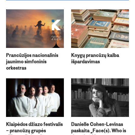
Prancūzijos nacionalinis
Knygų prancūzų kalba
jaunimo simfoninis
išpardavimas
orkestras
Klaipėdos džiazo festivalis
Danielle Cohen-Levinas
– prancūzų grupės
paskaita „Face(s). Who is