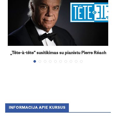
„Tête-à-tête“ susitikimas su pianistu Pierre Réach
INFORMACIJA APIE KURSUS