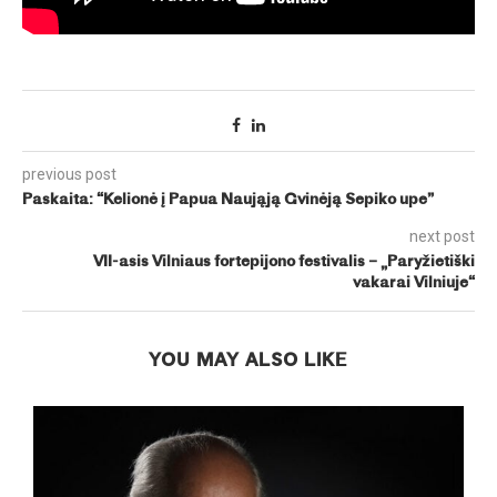
previous post
Paskaita: “Kelionė į Papua Naująją Gvinėją Sepiko upe”
next post
VII-asis Vilniaus fortepijono festivalis – „Paryžietiški
vakarai Vilniuje“
YOU MAY ALSO LIKE