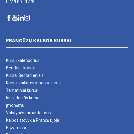
I - V 9:00 - 17:30
PRANCŪZŲ KALBOS KURSAI
Kursų kalendorius
Bendrieji kursai
Kursai Šeštadieniais
Kursai vaikams ir paaugliams
Tematiniai kursai
Individualūs kursai
Įmonėms
Valstybės tarnautojams
Kalbos stovykla Prancūzijoje
Egzaminai