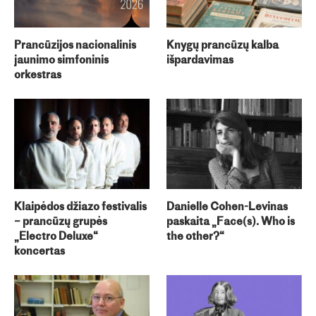
Prancūzijos nacionalinis
Knygų prancūzų kalba
jaunimo simfoninis
išpardavimas
orkestras
Klaipėdos džiazo festivalis
Danielle Cohen-Levinas
– prancūzų grupės
paskaita „Face(s). Who is
„Electro Deluxe“
the other?“
koncertas