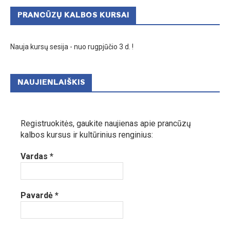
PRANCŪZŲ KALBOS KURSAI
Nauja kursų sesija - nuo rugpjūčio 3 d. !
NAUJIENLAIŠKIS
Registruokitės, gaukite naujienas apie prancūzų
kalbos kursus ir kultūrinius renginius:
Vardas
*
Pavardė
*