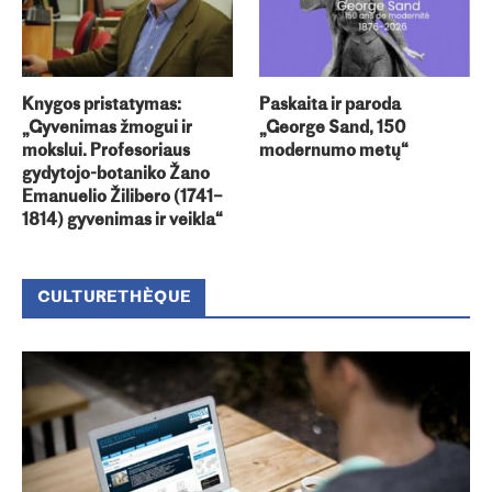
Knygos pristatymas:
Paskaita ir paroda
„Gyvenimas žmogui ir
„George Sand, 150
mokslui. Profesoriaus
modernumo metų“
gydytojo-botaniko Žano
Emanuelio Žilibero (1741–
1814) gyvenimas ir veikla“
CULTURETHÈQUE