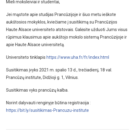
Mieli moksleiviai ir studentai,
Jei mąstote apie studijas Prancūzijoje ir šiuo metu ieškote
aukštosios mokyklos, kviečiame į susitikimą su Prancūzijos
Haute Alsace universiteto atstovais. Galėsite užduoti Jums visus
rūpimus klausimus apie aukštojo mokslo sistemą Prancūzijoje ir
apie Haute Alsace universitetą.
Universiteto tinklapis
https://www.uha.fr/fr/index.html
Susitikimas įvyks 2021 m. spalio 13 d., trečiadienį, 18 val.
Prancūzų institute, Didžioji g. 1, Vilnius.
Susitikimas vyks prancūzų kalba.
Norint dalyvauti renginyje būtina registracija :
https://bit.ly/susitikimas-Prancuzu-institute