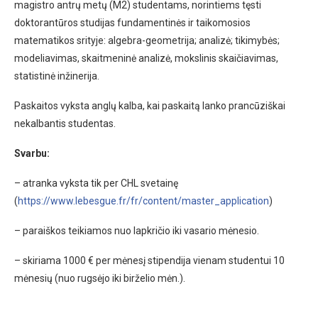
magistro antrų metų (M2) studentams, norintiems tęsti
doktorantūros studijas fundamentinės ir taikomosios
matematikos srityje: algebra-geometrija; analizė; tikimybės;
modeliavimas, skaitmeninė analizė, mokslinis skaičiavimas,
statistinė inžinerija.
Paskaitos vyksta anglų kalba, kai paskaitą lanko prancūziškai
nekalbantis studentas.
Svarbu:
– atranka vyksta tik per CHL svetainę
(
https://www.lebesgue.fr/fr/content/master_application
)
– paraiškos teikiamos nuo lapkričio iki vasario mėnesio.
– skiriama 1000 € per mėnesį stipendija vienam studentui 10
mėnesių (nuo rugsėjo iki birželio mėn.).