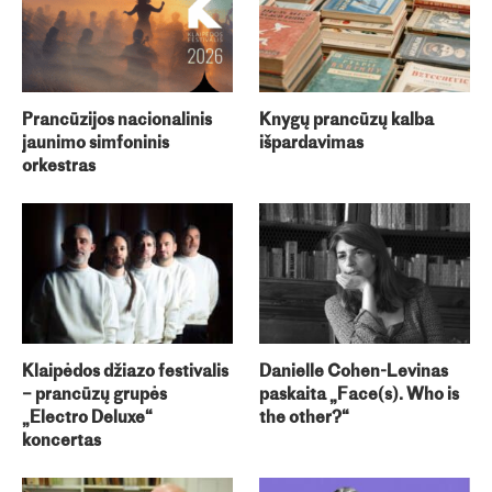
Prancūzijos nacionalinis
Knygų prancūzų kalba
jaunimo simfoninis
išpardavimas
orkestras
Klaipėdos džiazo festivalis
Danielle Cohen-Levinas
– prancūzų grupės
paskaita „Face(s). Who is
„Electro Deluxe“
the other?“
koncertas