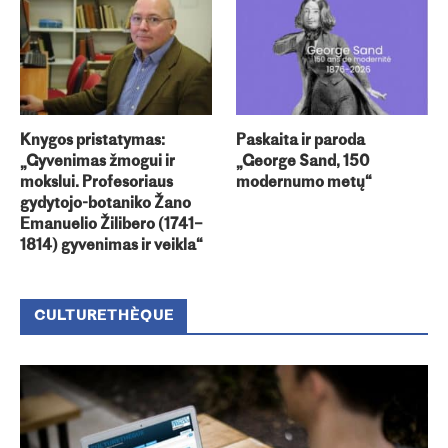
Knygos pristatymas:
Paskaita ir paroda
„Gyvenimas žmogui ir
„George Sand, 150
mokslui. Profesoriaus
modernumo metų“
gydytojo-botaniko Žano
Emanuelio Žilibero (1741–
1814) gyvenimas ir veikla“
CULTURETHÈQUE