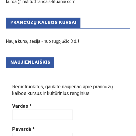
kursai@institutfrancais-lituanie.com
PRANCŪZŲ KALBOS KURSAI
Nauja kursų sesija - nuo rugpjūčio 3 d. !
NAUJIENLAIŠKIS
Registruokitės, gaukite naujienas apie prancūzų
kalbos kursus ir kultūrinius renginius:
Vardas
*
Pavardė
*