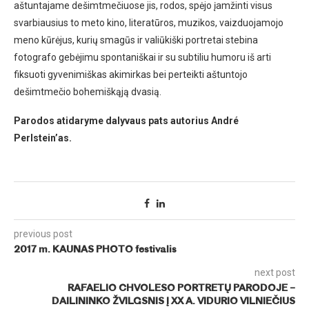
aštuntajame dešimtmečiuose jis, rodos, spėjo įamžinti visus
svarbiausius to meto kino, literatūros, muzikos, vaizduojamojo
meno kūrėjus, kurių smagūs ir valiūkiški portretai stebina
fotografo gebėjimu spontaniškai ir su subtiliu humoru iš arti
fiksuoti gyvenimiškas akimirkas bei perteikti aštuntojo
dešimtmečio bohemiškąją dvasią.
Parodos atidaryme dalyvaus pats autorius André
Perlstein’as.
previous post
2017 m. KAUNAS PHOTO festivalis
next post
RAFAELIO CHVOLESO PORTRETŲ PARODOJE –
DAILININKO ŽVILGSNIS Į XX A. VIDURIO VILNIEČIUS