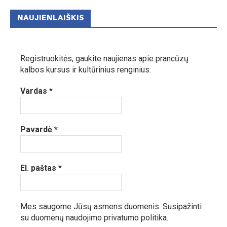
NAUJIENLAIŠKIS
Registruokitės, gaukite naujienas apie prancūzų
kalbos kursus ir kultūrinius renginius:
Vardas
*
Pavardė
*
El. paštas
*
Mes saugome Jūsų asmens duomenis.
Susipažinti
su duomenų naudojimo privatumo politika.