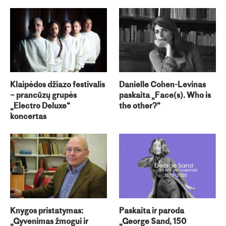
Klaipėdos džiazo festivalis
Danielle Cohen-Levinas
– prancūzų grupės
paskaita „Face(s). Who is
„Electro Deluxe“
the other?“
koncertas
Knygos pristatymas:
Paskaita ir paroda
„Gyvenimas žmogui ir
„George Sand, 150