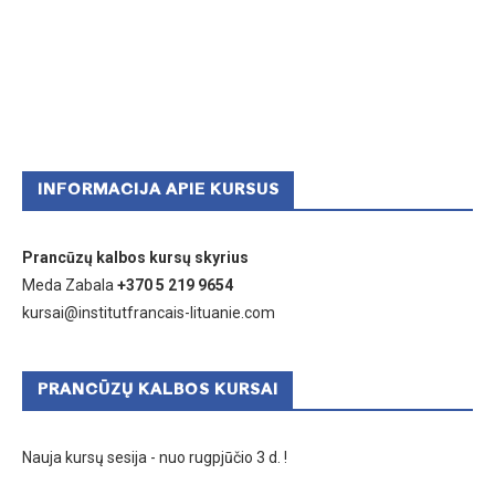
INFORMACIJA APIE KURSUS
Prancūzų kalbos kursų skyrius
Meda Zabala
+370 5 219 9654
kursai@institutfrancais-lituanie.com
PRANCŪZŲ KALBOS KURSAI
Nauja kursų sesija - nuo rugpjūčio 3 d. !