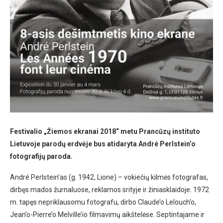
Festivalio „Žiemos ekranai 2018“ metu Prancūzų instituto
Lietuvoje parodų erdvėje bus atidaryta André Perlstein’o
fotografijų paroda.
André Perlstein’as (g. 1942, Lione) – vokiečių kilmės fotografas,
dirbęs mados žurnaluose, reklamos srityje ir žiniasklaidoje. 1972
m. tapęs nepriklausomu fotografu, dirbo Claude’o Lelouch’o,
Jean’o-Pierre’o Melville’io filmavimų aikštelėse. Septintajame ir