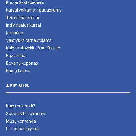
Kursai Šeštadieniais
Kursai vaikams ir paaugliams
Tematiniai kursai
Individualūs kursai
Įmonėms
Valstybės tarnautojams
Kalbos stovykla Prancūzijoje
Egzaminai
Dovanų kuponas
Kursų kainos
APIE MUS
Kaip mus rasti?
Susisiekite su mumis
Mūsų komanda
Darbo pasiūlymai