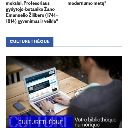
mokslui. Profesoriaus
modernumo metų“
gydytojo-botaniko Žano
Emanuelio Žilibero (1741–
1814) gyvenimas ir veikla“
CULTURETHÈQUE