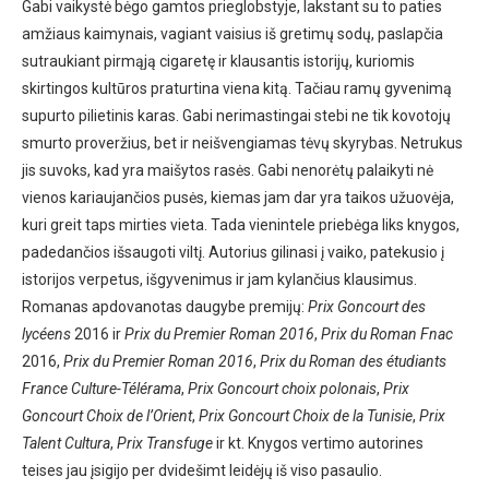
Gabi vaikystė bėgo gamtos prieglobstyje, lakstant su to paties
amžiaus kaimynais, vagiant vaisius iš gretimų sodų, paslapčia
sutraukiant pirmąją cigaretę ir klausantis istorijų, kuriomis
skirtingos kultūros praturtina viena kitą. Tačiau ramų gyvenimą
supurto pilietinis karas. Gabi nerimastingai stebi ne tik kovotojų
smurto proveržius, bet ir neišvengiamas tėvų skyrybas. Netrukus
jis suvoks, kad yra maišytos rasės. Gabi nenorėtų palaikyti nė
vienos kariaujančios pusės, kiemas jam dar yra taikos užuovėja,
kuri greit taps mirties vieta. Tada vienintele priebėga liks knygos,
padedančios išsaugoti viltį. Autorius gilinasi į vaiko, patekusio į
istorijos verpetus, išgyvenimus ir jam kylančius klausimus.
Romanas apdovanotas daugybe premijų:
Prix Goncourt des
lycéens
2016 ir
Prix du Premier Roman 2016
,
Prix du Roman Fnac
2016,
Prix du Premier Roman 2016
,
Prix du Roman des étudiants
France Culture-Télérama
,
Prix Goncourt choix polonais
,
Prix
Goncourt Choix de l’Orient
,
Prix Goncourt Choix de la Tunisie
,
Prix
Talent Cultura
,
Prix Transfuge
ir kt. Knygos vertimo autorines
teises jau įsigijo per dvidešimt leidėjų iš viso pasaulio.