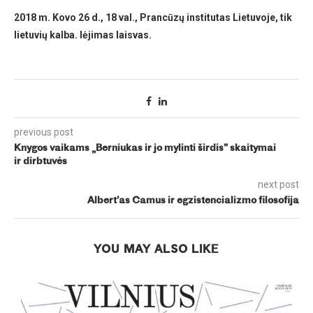
2018 m. Kovo 26 d., 18 val.,
Prancūzų institutas Lietuvoje, tik
lietuvių kalba. Iėjimas laisvas
.
previous post
Knygos vaikams „Berniukas ir jo mylinti širdis” skaitymai
ir dirbtuvės
next post
Albert’as Camus ir egzistencializmo filosofija
YOU MAY ALSO LIKE