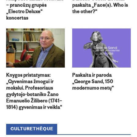
– prancūzų grupės
paskaita „Face(s). Who is
„Electro Deluxe“
the other?“
koncertas
Knygos pristatymas:
Paskaita ir paroda
„Gyvenimas žmogui ir
„George Sand, 150
mokslui. Profesoriaus
modernumo metų“
gydytojo-botaniko Žano
Emanuelio Žilibero (1741–
1814) gyvenimas ir veikla“
CULTURETHÈQUE