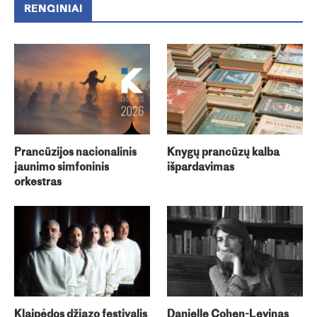
RENGINIAI
Prancūzijos nacionalinis
Knygų prancūzų kalba
jaunimo simfoninis
išpardavimas
orkestras
Klaipėdos džiazo festivalis
Danielle Cohen-Levinas