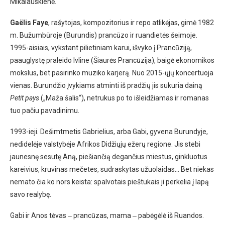
Mikalauskienė.
Gaëlis Faye
, rašytojas, kompozitorius ir repo atlikėjas, gimė 1982
m. Bužumbūroje (Burundis) prancūzo ir ruandietės šeimoje.
1995-aisiais, vykstant pilietiniam karui, išvyko į Prancūziją,
paauglystę praleido Ivline (Šiaurės Prancūzija), baigė ekonomikos
mokslus, bet pasirinko muziko karjerą. Nuo 2015-ųjų koncertuoja
vienas. Burundžio įvykiams atminti iš pradžių jis sukuria dainą
Petit pays
(„Maža šalis“), netrukus po to išleidžiamas ir romanas
tuo pačiu pavadinimu.
1993-ieji. Dešimtmetis Gabrielius, arba Gabi, gyvena Burundyje,
nedidelėje valstybėje Afrikos Didžiųjų ežerų regione. Jis stebi
jaunesnę sesutę Aną, piešiančią degančius miestus, ginkluotus
kareivius, kruvinas mečetes, sudraskytas užuolaidas… Bet niekas
nemato čia ko nors keista: spalvotais pieštukais ji perkelia į lapą
savo realybę.
Gabi ir Anos tėvas ‒ prancūzas, mama ‒ pabėgėlė iš Ruandos.