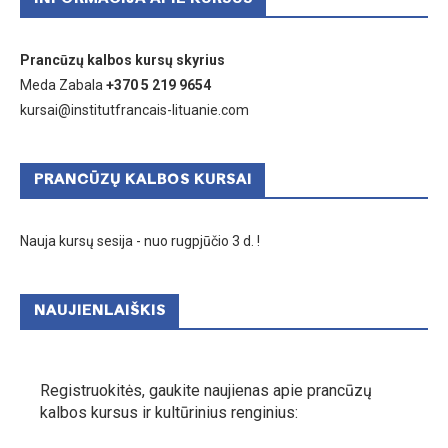
Prancūzų kalbos kursų skyrius
Meda Zabala
+370 5 219 9654
kursai@institutfrancais-lituanie.com
PRANCŪZŲ KALBOS KURSAI
Nauja kursų sesija - nuo rugpjūčio 3 d. !
NAUJIENLAIŠKIS
Registruokitės, gaukite naujienas apie prancūzų
kalbos kursus ir kultūrinius renginius: