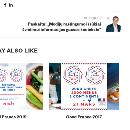
next post
Paskaita: „Medijų raštingumo iššūkiai
švietimui informacijos gausos kontekste“
Y ALSO LIKE
 France 2019
Good France 2017