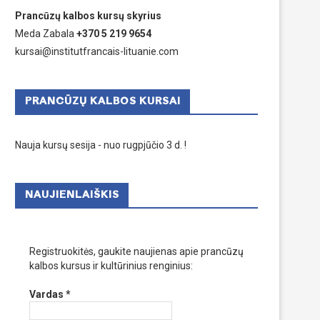
Prancūzų kalbos kursų skyrius
Meda Zabala
+370 5 219 9654
kursai@institutfrancais-lituanie.com
PRANCŪZŲ KALBOS KURSAI
Nauja kursų sesija - nuo rugpjūčio 3 d. !
NAUJIENLAIŠKIS
Registruokitės, gaukite naujienas apie prancūzų
kalbos kursus ir kultūrinius renginius:
Vardas
*