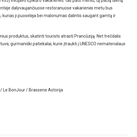
35) inicijavo Epikūro vakarienes: tas pats meniu, tą pačią dieną
Šventėje dalyvaujančiuose restoranuose vakarienės metu bus
, kurias ji puoselėja bei malonumas dalintis saugant gamtą ir
inius produktus, skatinti tourists atrasti Prancūziją. Net trečdalis
virtuvė, gurmaniški patiekalai, kurie įtraukti į UNESCO nematerialaus
/ Le BonJour / Brasserie Astorija