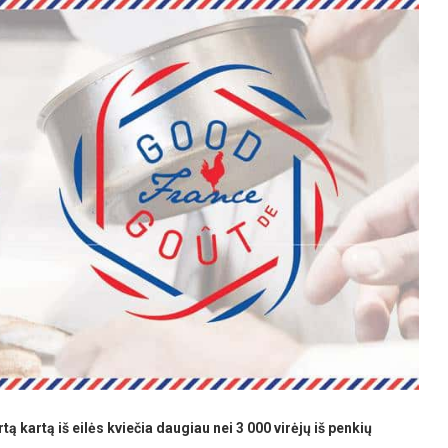
ą kartą iš eilės kviečia daugiau nei 3 000 virėjų
iš penkių