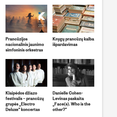
Prancūzijos
Knygų prancūzų kalba
nacionalinis jaunimo
išpardavimas
simfoninis orkestras
Klaipėdos džiazo
Danielle Cohen-
festivalis – prancūzų
Levinas paskaita
grupės „Electro
„Face(s). Who is the
Deluxe“ koncertas
other?“