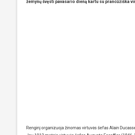
žemynų švęsti pavasario dieną kartu su prancūziška vi
Renginį organizuoja žinomas virtuvės šefas Alain Ducasse i