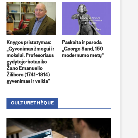
Knygos pristatymas:
Paskaita ir paroda
„Gyvenimas žmogui ir
„George Sand, 150
mokslui. Profesoriaus
modernumo metų“
gydytojo-botaniko
Žano Emanuelio
Žilibero (1741–1814)
gyvenimas ir veikla“
CULTURETHÈQUE