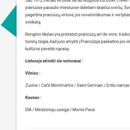
Jau 1912 metais virtuvės šefas Auguste Escoffier (1846-19
įvairiuose pasaulio miestuose dideliam skaičiui svečių. 
pagerbta prancūzų virtuvė, jos novatoriškumas ir vertybės
sveikatą.
Renginio tikslas yra pristatyti prancūzų art de vivre, tradic
turistų teigia, kad juos atvykti į Prancūzija paskatino jos 
kultūros paveldo sąrašą.
Lietuvoje atrinkti šie restoranai :
Vilnius :
Zuvine / Café Montmartre / Saint Germain / Ertlio namas 
Kaunas :
DIA / Medziotoju uzeiga / Monte Pacis