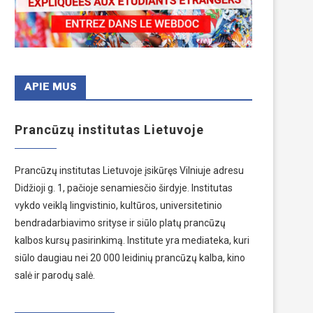
APIE MUS
Prancūzų institutas Lietuvoje
Prancūzų institutas Lietuvoje įsikūręs Vilniuje adresu
Didžioji g. 1, pačioje senamiesčio širdyje. Institutas
vykdo veiklą lingvistinio, kultūros, universitetinio
bendradarbiavimo srityse ir siūlo platų prancūzų
kalbos kursų pasirinkimą. Institute yra mediateka, kuri
siūlo daugiau nei 20 000 leidinių prancūzų kalba, kino
salė ir parodų salė.