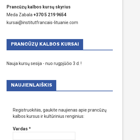
Prancūzų kalbos kursų skyrius
Meda Zabala
+370 5 219 9654
kursai@institutfrancais-lituanie.com
PRANCŪZŲ KALBOS KURSAI
Nauja kursų sesija - nuo rugpjūčio 3 d. !
NAUJIENLAIŠKIS
Registruokitės, gaukite naujienas apie prancūzų
kalbos kursus ir kultūrinius renginius:
Vardas
*