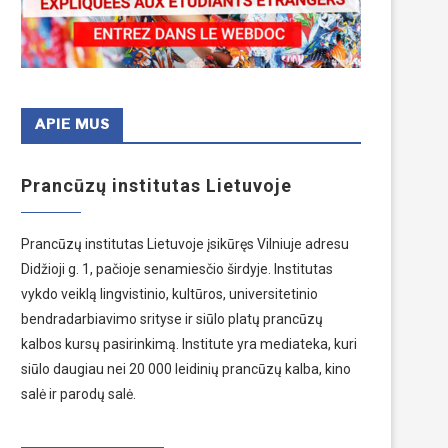
APIE MUS
Prancūzų institutas Lietuvoje
Prancūzų institutas Lietuvoje įsikūręs Vilniuje adresu
Didžioji g. 1, pačioje senamiesčio širdyje. Institutas
vykdo veiklą lingvistinio, kultūros, universitetinio
bendradarbiavimo srityse ir siūlo platų prancūzų
kalbos kursų pasirinkimą. Institute yra mediateka, kuri
siūlo daugiau nei 20 000 leidinių prancūzų kalba, kino
salė ir parodų salė.