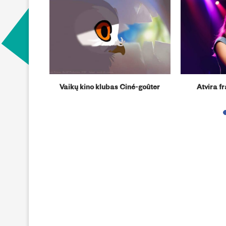
ų refleksija
Vaikų kino klubas Ciné-goûter
Atvira f