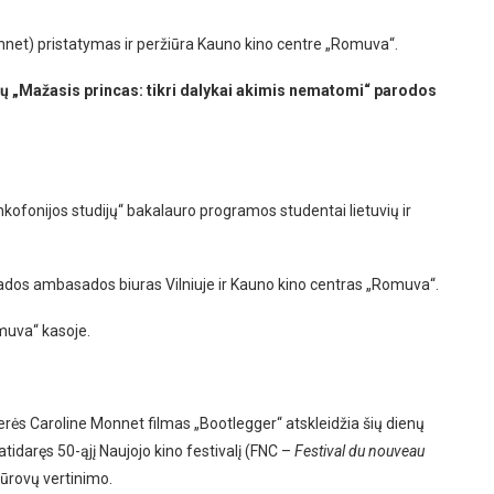
nnet) pristatymas ir peržiūra Kauno kino centre „Romuva“.
 „Mažasis princas: tikri dalykai akimis nematomi“ parodos
ankofonijos studijų“ bakalauro programos studentai lietuvių ir
ados ambasados biuras Vilniuje ir Kauno kino centras „Romuva“.
muva“ kasoje.
erės Caroline Monnet filmas „Bootlegger“ atskleidžia šių dienų
tidaręs 50-ąjį Naujojo kino festivalį (FNC –
Festival du nouveau
žiūrovų vertinimo.