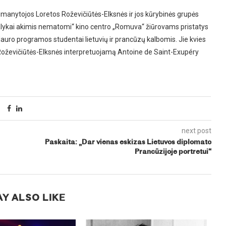
 sumanytojos Loretos Roževičiūtės-Elksnės ir jos kūrybinės grupės
dalykai akimis nematomi“ kino centro „Romuva“ žiūrovams pristatys
alauro programos studentai lietuvių ir prancūzų kalbomis. Jie kvies
os Roževičiūtės-Elksnės interpretuojamą Antoine de Saint-Exupéry
next post
Paskaita: „Dar vienas eskizas Lietuvos diplomato
Prancūzijoje portretui“
Y ALSO LIKE