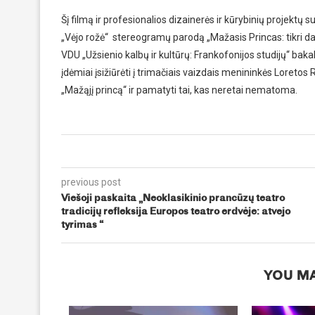
Šį filmą ir profesionalios dizainerės ir kūrybinių projektų
„Vėjo rožė“ stereogramų parodą „Mažasis Princas: tikri 
VDU „Užsienio kalbų ir kultūrų: Frankofonijos studijų“ bak
įdėmiai įsižiūrėti į trimačiais vaizdais menininkės Loret
„Mažąjį princą“ ir pamatyti tai, kas neretai nematoma.
previous post
Viešoji paskaita „Neoklasikinio prancūzų teatro
tradicijų refleksija Europos teatro erdvėje: atvejo
tyrimas “
YOU MA
klasikinio