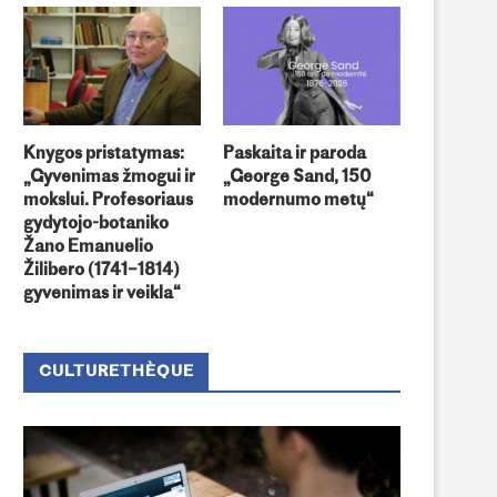
Knygos pristatymas:
Paskaita ir paroda
„Gyvenimas žmogui ir
„George Sand, 150
mokslui. Profesoriaus
modernumo metų“
gydytojo-botaniko
Žano Emanuelio
Žilibero (1741–1814)
gyvenimas ir veikla“
CULTURETHÈQUE