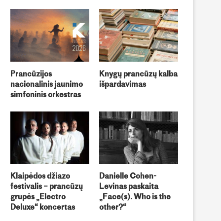
Prancūzijos
Knygų prancūzų kalba
nacionalinis jaunimo
išpardavimas
Švęskime frankofoniją drauge!
Frankofoniškų filmų festival
simfoninis orkestras
Klaipėdos džiazo
Danielle Cohen-
festivalis – prancūzų
Levinas paskaita
grupės „Electro
„Face(s). Who is the
Deluxe“ koncertas
other?“