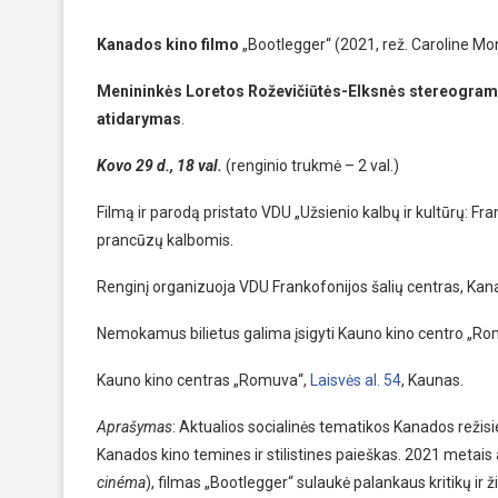
Kanados kino filmo
„Bootlegger“ (2021, rež. Caroline Mo
Menininkės Loretos Roževičiūtės-Elksnės stereogramų
atidarymas
.
Kovo 29 d., 18 val.
(renginio trukmė – 2 val.)
Filmą ir parodą pristato VDU „Užsienio kalbų ir kultūrų: Fr
prancūzų kalbomis.
Renginį organizuoja VDU Frankofonijos šalių centras, Kan
Nemokamus bilietus galima įsigyti Kauno kino centro „Ro
Kauno kino centras „Romuva“,
Laisvės al. 54
, Kaunas.
Aprašymas
: Aktualios socialinės tematikos Kanados režisi
Kanados kino temines ir stilistines paieškas. 2021 metais a
cinéma
), filmas „Bootlegger“ sulaukė palankaus kritikų ir 