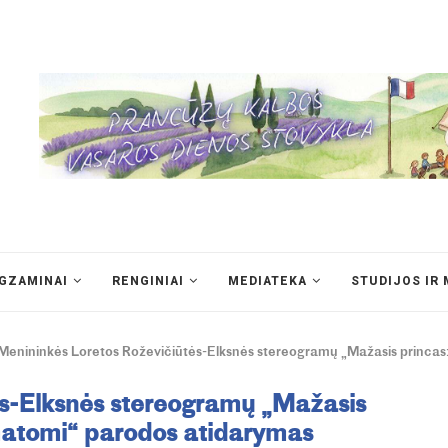
EGZAMINAI
RENGINIAI
MEDIATEKA
STUDIJOS IR 
Menininkės Loretos Roževičiūtės-Elksnės stereogramų „Mažasis princas:
ės-Elksnės stereogramų „Mažasis
ematomi“ parodos atidarymas