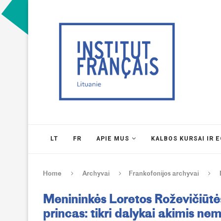
LT
FR
APIE MUS
KALBOS KURSAI IR 
Home
Archyvai
Frankofonijos archyvai
Menininkės Loretos Roževičiūt
princas: tikri dalykai akimis n